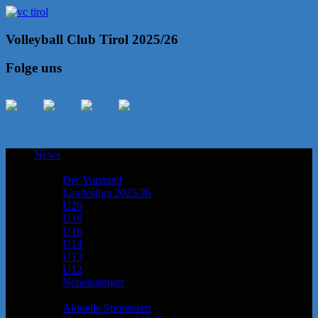
Volleyball Club Tirol 2025/26
Folge uns
News
Der Verein
Der Vorstand
Landesliga 2025/26
U20
U18
U16
U14
U13
U12
Neueinsteiger
Sponsoren
Aktuelle Sponsoren