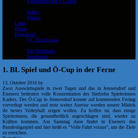
Unterstütze den VC Tirol
Medien
Bilder
Videos
Links
Presse
Download
VC Tirol Logos
Kontakt
Die Heimhalle
Impressum
1. BL Spiel und Ö-Cup in der Ferne
13. Oktober 2016
by
f.rainer
Zwei Auswärtsspiele in zwei Tagen und das in Jennersdorf und
Eisenerz bedeuten volle Konzentration des fünfzehn Spielerinnen
Kaders. Der Ö-Cup in Jennersdorf konnte auf kommenden Freitag
vorverlegt werden und trotz weiter Anreise werden unsere Mädels
ihr bestes Volleyball zeigen wollen. Zu hoffen ist, dass einige
Spielerinnen, die gesundheitlich angeschlagen sind, wieder zu
Kräften kommen. Am Samstag dann findet in Eisenerz das
Bundesligaspiel und hier heißt es “Volle Fahrt voraus”, um die Ziele
zu erreichen.