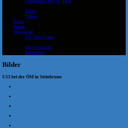
Unterstütze den VC Tirol
Medien
Bilder
Videos
Links
Presse
Download
VC Tirol Logos
Kontakt
Die Heimhalle
Impressum
Bilder
U13 bei der ÖM in Steinbrunn