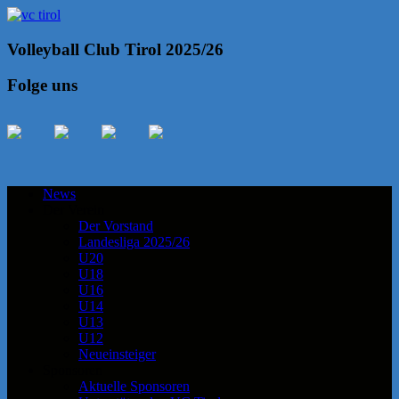
Volleyball Club Tirol 2025/26
Folge uns
News
Der Verein
Der Vorstand
Landesliga 2025/26
U20
U18
U16
U14
U13
U12
Neueinsteiger
Sponsoren
Aktuelle Sponsoren