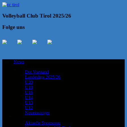
Volleyball Club Tirol 2025/26
Folge uns
News
Der Verein
Der Vorstand
Landesliga 2025/26
U20
U18
U16
U14
U13
U12
Neueinsteiger
Sponsoren
Aktuelle Sponsoren