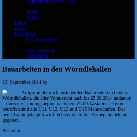
Unterstütze den VC Tirol
Medien
Bilder
Videos
Links
Presse
Download
VC Tirol Logos
Kontakt
Die Heimhalle
Impressum
Bauarbeiten in den Wörndlehallen
13. September 2014
by
f.rainer
Aufgrund der noch anstehenden Bauarbeiten in beiden
Wörndlehallen, die aller Voraussicht nach bis 25.09.2014 andauern
– muss der Trainingsbeginn nach dem 25.09.14 starten. Davon
betroffen sind alle U11, U12, U13 und U15 Mannschaften. Der
neue Trainingsbeginn wird rechtzeitig auf der Homepage bekannt
gegeben.
Posted in:
News