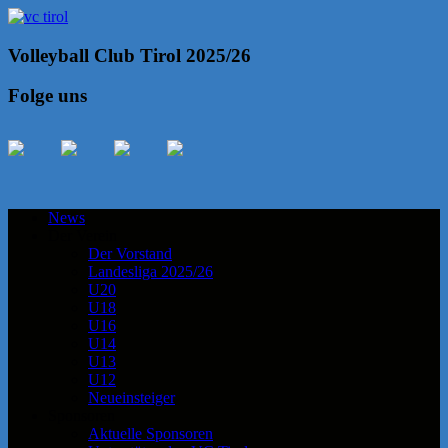
Volleyball Club Tirol 2025/26
Folge uns
News
Der Verein
Der Vorstand
Landesliga 2025/26
U20
U18
U16
U14
U13
U12
Neueinsteiger
Sponsoren
Aktuelle Sponsoren