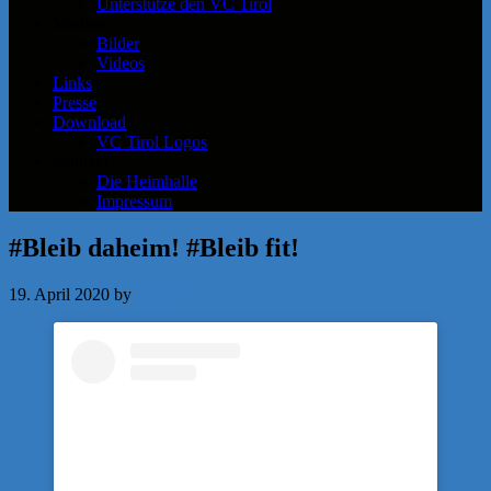
Unterstütze den VC Tirol
Medien
Bilder
Videos
Links
Presse
Download
VC Tirol Logos
Kontakt
Die Heimhalle
Impressum
#Bleib daheim! #Bleib fit!
19. April 2020
by
a.zigler