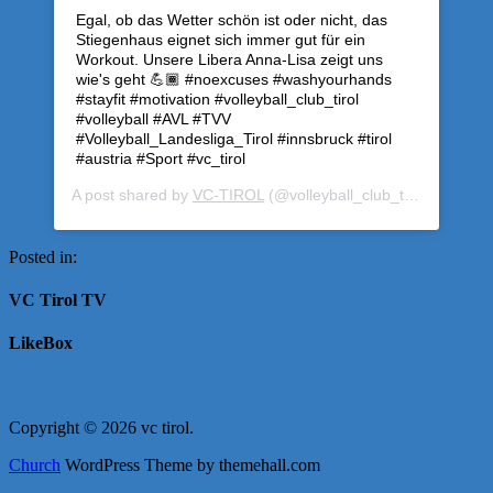
Egal, ob das Wetter schön ist oder nicht, das
Stiegenhaus eignet sich immer gut für ein
Workout. Unsere Libera Anna-Lisa zeigt uns
wie's geht 💪🏾 #noexcuses #washyourhands
#stayfit #motivation #volleyball_club_tirol
#volleyball #AVL #TVV
#Volleyball_Landesliga_Tirol #innsbruck #tirol
#austria #Sport #vc_tirol
A post shared by
VC-TIROL
(@volleyball_club_tirol) on
Apr 
Posted in:
News
VC Tirol TV
LikeBox
Copyright © 2026 vc tirol.
Church
WordPress Theme by themehall.com