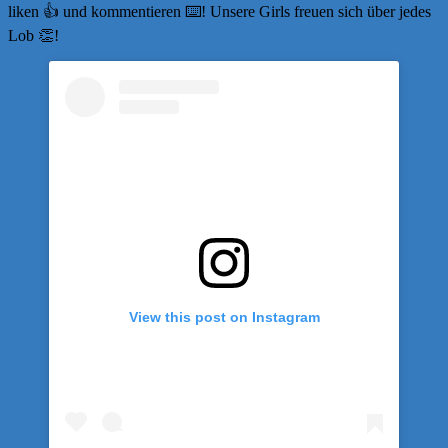
liken 👍 und kommentieren ⌨️! Unsere Girls freuen sich über jedes
Lob 👏!
View this post on Instagram