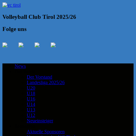
Volleyball Club Tirol 2025/26
Folge uns
News
Der Verein
Der Vorstand
Landesliga 2025/26
U20
U18
U16
U14
U13
U12
Neueinsteiger
Sponsoren
Aktuelle Sponsoren