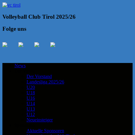
Volleyball Club Tirol 2025/26
Folge uns
News
Der Verein
Der Vorstand
Landesliga 2025/26
U20
U18
U16
U14
U13
U12
Neueinsteiger
Sponsoren
Aktuelle Sponsoren