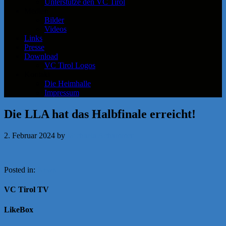
Unterstütze den VC Tirol
Medien
Bilder
Videos
Links
Presse
Download
VC Tirol Logos
Kontakt
Die Heimhalle
Impressum
Die LLA hat das Halbfinale erreicht!
2. Februar 2024
by
Michaela Achammer
Posted in:
News
VC Tirol TV
LikeBox