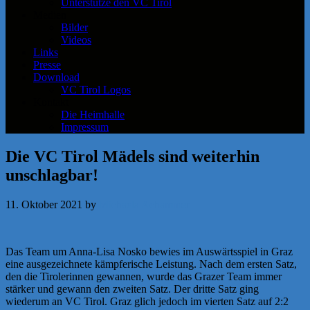
Unterstütze den VC Tirol
Medien
Bilder
Videos
Links
Presse
Download
VC Tirol Logos
Kontakt
Die Heimhalle
Impressum
Die VC Tirol Mädels sind weiterhin
unschlagbar!
11. Oktober 2021
by
Michaela Achammer
Das Team um Anna-Lisa Nosko bewies im Auswärtsspiel in Graz
eine ausgezeichnete kämpferische Leistung. Nach dem ersten Satz,
den die Tirolerinnen gewannen, wurde das Grazer Team immer
stärker und gewann den zweiten Satz. Der dritte Satz ging
wiederum an VC Tirol. Graz glich jedoch im vierten Satz auf 2:2