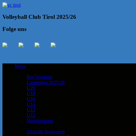
Volleyball Club Tirol 2025/26
Folge uns
News
Der Verein
Der Vorstand
Landesliga 2025/26
U20
U18
U16
U14
U13
U12
Neueinsteiger
Sponsoren
Aktuelle Sponsoren