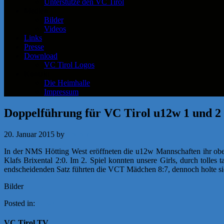
Unterstütze den VC Tirol
Medien
Bilder
Videos
Links
Presse
Download
VC Tirol Logos
Kontakt
Die Heimhalle
Impressum
Doppelführung für VC Tirol u12w 1 und 2
20. Januar 2015
by
f.rainer
In der NMS Hötting West eröffneten die u12w Mannschaften ihr ober
Klafs Brixental 2:0. Im 2. Spiel konnten unsere Girls, durch tolle
endscheidenden Satz führten die VCT Mädchen 8:7, dennoch holte sich
Bilder
HIER
Posted in:
News
VC Tirol TV