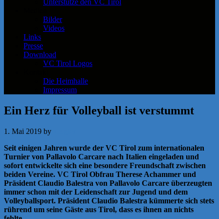
Unterstütze den VC Tirol
Medien
Bilder
Videos
Links
Presse
Download
VC Tirol Logos
Kontakt
Die Heimhalle
Impressum
Ein Herz für Volleyball ist verstummt
1. Mai 2019
by
a.zigler
Seit einigen Jahren wurde der VC Tirol zum internationalen
Turnier von Pallavolo Carcare nach Italien eingeladen und
sofort entwickelte sich eine besondere Freundschaft zwischen
beiden Vereine. VC Tirol Obfrau Therese Achammer und
Präsident Claudio Balestra von Pallavolo Carcare überzeugten
immer schon mit der Leidenschaft zur Jugend und dem
Volleyballsport. Präsident Claudio Balestra kümmerte sich stets
rührend um seine Gäste aus Tirol, dass es ihnen an nichts
fehlte.