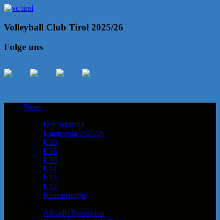
Volleyball Club Tirol 2025/26
Folge uns
News
Der Verein
Der Vorstand
Landesliga 2025/26
U20
U18
U16
U14
U13
U12
Neueinsteiger
Sponsoren
Aktuelle Sponsoren