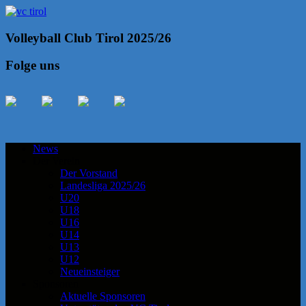
Volleyball Club Tirol 2025/26
Folge uns
News
Der Verein
Der Vorstand
Landesliga 2025/26
U20
U18
U16
U14
U13
U12
Neueinsteiger
Sponsoren
Aktuelle Sponsoren