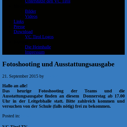
Unterstütze den VC Tirol
Medien
Bilder
Videos
Links
Presse
Download
VC Tirol Logos
Kontakt
Die Heimhalle
Impressum
Fotoshooting und Ausstattungsausgabe
21. September 2015
by
f.rainer
Hallo an alle!
Das heurige Fotoshooting der Teams und die
Ausstattungsausgabe finden an diesem Donnerstag ab 17.00
Uhr in der Leitgebhalle statt. Bitte zahlreich kommen und
versuchen von der Schule (falls nötig) frei zu bekommen.
Posted in:
News
VC Tirol TV