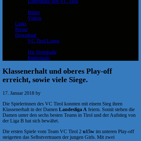
Unterstütze den VC Tirol
Medien
Bilder
Videos
Links
Presse
Download
VC Tirol Logos
Kontakt
Die Heimhalle
Impressum
Klassenerhalt und oberes Play-off
erreicht, sowie viele Siege.
17. Januar 2018
by
a.zigler
Die Spielerinnen des VC Tirol konnten mit einem Sieg ihren
Klassenerhalt in der Damen
Landesliga A
feiern. Somit stehen die
Damen unter den sechs besten Teams in Tirol und der Aufstieg von
der Liga B hat sich bewährt.
Die ersten Spiele vom Team VC Tirol 2
u15w
im unteren Play-off
steigerten das Selbstvertrauen der jungen Girls. Mit zwei