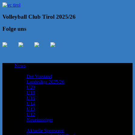
Volleyball Club Tirol 2025/26
Folge uns
News
Der Verein
Der Vorstand
Landesliga 2025/26
U20
U18
U16
U14
U13
U12
Neueinsteiger
Sponsoren
Aktuelle Sponsoren