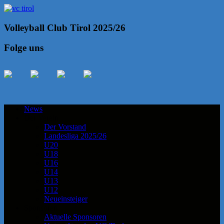
Volleyball Club Tirol 2025/26
Folge uns
News
Der Verein
Der Vorstand
Landesliga 2025/26
U20
U18
U16
U14
U13
U12
Neueinsteiger
Sponsoren
Aktuelle Sponsoren