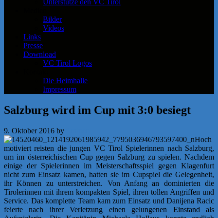
Unterstütze den VC Tirol
Medien
Bilder
Videos
Links
Presse
Download
VC Tirol Logos
Kontakt
Die Heimhalle
Impressum
Salzburg wird im Cup mit 3:0 besiegt
9. Oktober 2016
by
f.rainer
Hoch
motiviert reisten die jungen VC Tirol Spielerinnen nach Salzburg,
um im österreichischen Cup gegen Salzburg zu spielen. Nachdem
einige der Spielerinnen im Meisterschaftsspiel gegen Klagenfurt
nicht zum Einsatz kamen,
hatten sie im Cupspiel die Gelegenheit,
ihr Können zu unterstreichen. Von Anfang an dominierten die
Tirolerinnen mit ihrem kompakten Spiel, ihren tollen Angriffen und
Service. Das komplette Team kam zum Einsatz und Danijena Racic
feierte nach ihrer Verletzung einen gelungenen Einstand als