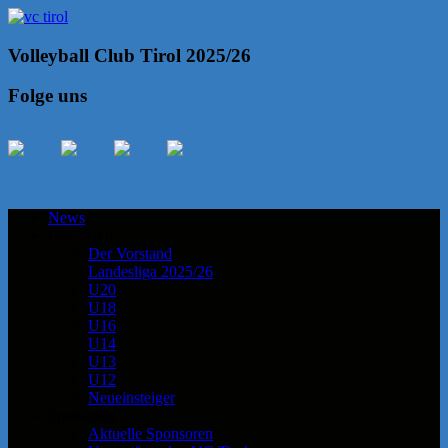
Volleyball Club Tirol 2025/26
Folge uns
News
Der Verein
Der Vorstand
Landesliga 2025/26
U20
U18
U16
U14
U13
U12
Neueinsteiger
Sponsoren
Aktuelle Sponsoren