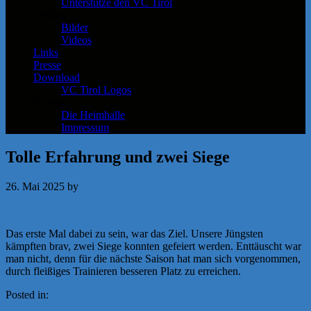
Unterstütze den VC Tirol
Medien
Bilder
Videos
Links
Presse
Download
VC Tirol Logos
Kontakt
Die Heimhalle
Impressum
Tolle Erfahrung und zwei Siege
26. Mai 2025
by
Michaela Achammer
Das erste Mal dabei zu sein, war das Ziel. Unsere Jüngsten
kämpften brav, zwei Siege konnten gefeiert werden. Enttäuscht war
man nicht, denn für die nächste Saison hat man sich vorgenommen,
durch fleißiges Trainieren besseren Platz zu erreichen.
Posted in:
News