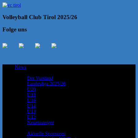
Volleyball Club Tirol 2025/26
Folge uns
News
Der Verein
Der Vorstand
Landesliga 2025/26
U20
U18
U16
U14
U13
U12
Neueinsteiger
Sponsoren
Aktuelle Sponsoren