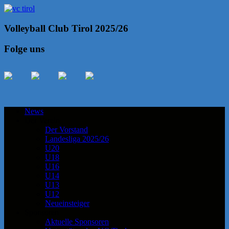
Volleyball Club Tirol 2025/26
Folge uns
News
Der Verein
Der Vorstand
Landesliga 2025/26
U20
U18
U16
U14
U13
U12
Neueinsteiger
Sponsoren
Aktuelle Sponsoren