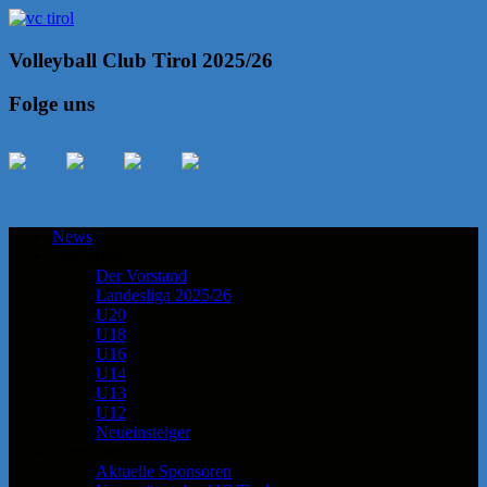
Volleyball Club Tirol 2025/26
Folge uns
News
Der Verein
Der Vorstand
Landesliga 2025/26
U20
U18
U16
U14
U13
U12
Neueinsteiger
Sponsoren
Aktuelle Sponsoren