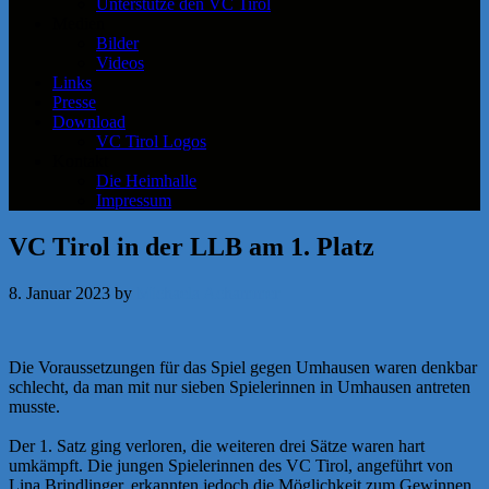
Unterstütze den VC Tirol
Medien
Bilder
Videos
Links
Presse
Download
VC Tirol Logos
Kontakt
Die Heimhalle
Impressum
VC Tirol in der LLB am 1. Platz
8. Januar 2023
by
Michaela Achammer
Die Voraussetzungen für das Spiel gegen Umhausen waren denkbar
schlecht, da man mit nur sieben Spielerinnen in Umhausen antreten
musste.
Der 1. Satz ging verloren, die weiteren drei Sätze waren hart
umkämpft. Die jungen Spielerinnen des VC Tirol, angeführt von
Lina Brindlinger, erkannten jedoch die Möglichkeit zum Gewinnen.