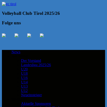
Volleyball Club Tirol 2025/26
Folge uns
News
Der Verein
Der Vorstand
Landesliga 2025/26
U20
U18
U16
U14
U13
U12
Neueinsteiger
Sponsoren
Aktuelle Sponsoren