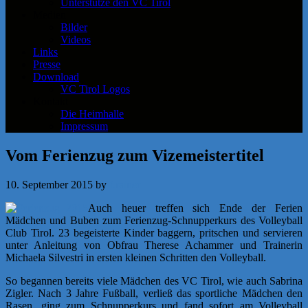
Unterstütze den VC Tirol
Medien
Bilder
Videos
Links
Presse
Download
VC Tirol Logos
Kontakt
Die Heimhalle
Impressum
Vom Ferienzug zum Vizemeistertitel
10. September 2015
by
f.rainer
Auch heuer treffen sich Ende der Ferien
Mädchen und Buben zum Ferienzug-Schnupperkurs des Volleyball
Club Tirol. 23 begeisterte Kinder baggern, pritschen und servieren
unter Anleitung von Obfrau Therese Achammer und Trainerin
Michaela Silvestri
in ersten kleinen Schritten den Volleyball.
So begannen bereits viele Mädchen des VC Tirol, wie auch Sabrina
Zigler. Nach 3 Jahre Fußball, verließ das sportliche Mädchen den
Rasen, ging zum Schnupperkurs und fand sofort am Volleyball