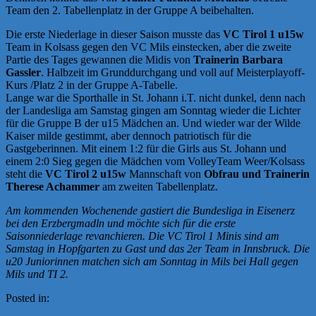
Team den 2. Tabellenplatz in der Gruppe A beibehalten.
Die erste Niederlage in dieser Saison musste das
VC Tirol 1 u15w
Team in Kolsass gegen den VC Mils einstecken, aber die zweite
Partie des Tages gewannen die Midis von
Trainerin Barbara
Gassler
. Halbzeit im Grunddurchgang und voll auf Meisterplayoff-
Kurs /Platz 2 in der Gruppe A-Tabelle.
Lange war die Sporthalle in St. Johann i.T. nicht dunkel, denn nach
der Landesliga am Samstag gingen am Sonntag wieder die Lichter
für die Gruppe B der u15 Mädchen an. Und wieder war der Wilde
Kaiser milde gestimmt, aber dennoch patriotisch für die
Gastgeberinnen. Mit einem 1:2 für die Girls aus St. Johann und
einem 2:0 Sieg gegen die Mädchen vom VolleyTeam Weer/Kolsass
steht die
VC Tirol 2 u15w
Mannschaft von
Obfrau und Trainerin
Therese Achammer
am zweiten Tabellenplatz.
Am kommenden Wochenende gastiert die Bundesliga in Eisenerz
bei den Erzbergmadln und möchte sich für die erste
Saisonniederlage revanchieren. Die VC Tirol 1 Minis sind am
Samstag in Hopfgarten zu Gast und das 2er Team in Innsbruck. Die
u20 Juniorinnen matchen sich am Sonntag in Mils bei Hall gegen
Mils und TI 2.
Posted in:
News