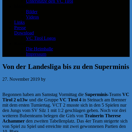
Unterstütze den VC Tirol
Medien
Bilder
Videos
Links
Presse
Download
VC Tirol Logos
Kontakt
Die Heimhalle
Impressum
Von der Landesliga bis zu den Superminis
27. November 2019
by
a.zigler
Begonnen haben am Samstag Vormittag die
Superminis
-Teams
VC
Tirol 2 u13w
und die Gruppe
VC Tirol 4
in Steinach am Brenner
mit dem ersten Turniertag. VCT 2 musste sich in den 5 Spielen nur
den Jungs vom SV Silz 1 mit 1:2 geschlagen geben. Noch vor drei
weiteren Bubenteams belegen die Girls von
Trainerin Therese
Achammer
den zweiten Tabellenplatz. Das 4er Team steigerte sich
von Spiel zu Spiel und erreichte mit zwei gewonnenen Partien den
10. Platz.