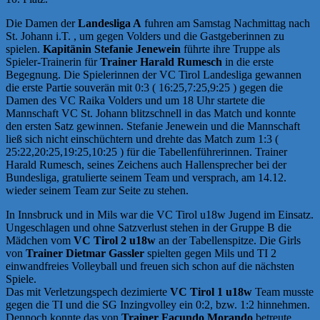
Die Damen der
Landesliga A
fuhren am Samstag Nachmittag nach
St. Johann i.T. , um gegen Volders und die Gastgeberinnen zu
spielen.
Kapitänin Stefanie Jenewein
führte ihre Truppe als
Spieler-Trainerin für
Trainer Harald Rumesch
in die erste
Begegnung. Die Spielerinnen der VC Tirol Landesliga gewannen
die erste Partie souverän mit 0:3 ( 16:25,7:25,9:25 ) gegen die
Damen des VC Raika Volders und um 18 Uhr startete die
Mannschaft VC St. Johann blitzschnell in das Match und konnte
den ersten Satz gewinnen. Stefanie Jenewein und die Mannschaft
ließ sich nicht einschüchtern und drehte das Match zum 1:3 (
25:22,20:25,19:25,10:25 ) für die Tabellenführerinnen. Trainer
Harald Rumesch, seines Zeichens auch Hallensprecher bei der
Bundesliga, gratulierte seinem Team und versprach, am 14.12.
wieder seinem Team zur Seite zu stehen.
In Innsbruck und in Mils war die VC Tirol u18w Jugend im Einsatz.
Ungeschlagen und ohne Satzverlust stehen in der Gruppe B die
Mädchen vom
VC Tirol 2 u18w
an der Tabellenspitze. Die Girls
von
Trainer Dietmar Gassler
spielten gegen Mils und TI 2
einwandfreies Volleyball und freuen sich schon auf die nächsten
Spiele.
Das mit Verletzungspech dezimierte
VC Tirol 1 u18w
Team musste
gegen die TI und die SG Inzingvolley ein 0:2, bzw. 1:2 hinnehmen.
Dennoch konnte das von
Trainer Facundo Morando
betreute