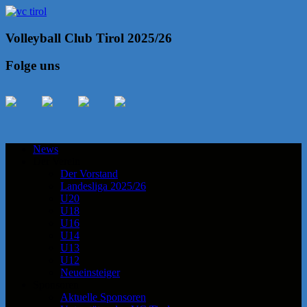
Volleyball Club Tirol 2025/26
Folge uns
News
Der Verein
Der Vorstand
Landesliga 2025/26
U20
U18
U16
U14
U13
U12
Neueinsteiger
Sponsoren
Aktuelle Sponsoren