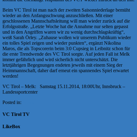
Beim VC Tirol ist man nach der zweiten Saisonniederlage bemüht
wieder an den Anfangsschwung anzuschließen. Mit einer
geschlossenen Mannschaftsleitung will man wieder zurück auf die
Erfolgsstraße. „Letzte Woche hat die Annahme nur selten gepasst
und in den Angriffen waren wir zu wenig durchschlagskräftig“,
weiß Sarah Örley. „Zuhause wollen wir unserem Publikum wieder
ein tolles Spiel zeigen und wieder punkten“, ergänzt Nikolina
Maros, die als Topscorerin beim 3:0 Cupsieg in Leibnitz schon für
die erste Trendwende des VC Tirol sorgte. Auf jeden Fall ist Melk
immer gefährlich und wird sicherlich nicht unterschätzt. Die
letztjährigen Begegnungen endeten jeweils mit einem Sieg der
Heimmannschaft, daher darf erneut ein spannendes Spiel erwartet
werden!
VC Tirol – Melk: Samstag 15.11.2014, 18:00Uhr, Innsbruck –
Landessportcenter
Posted in:
News
VC Tirol TV
LikeBox