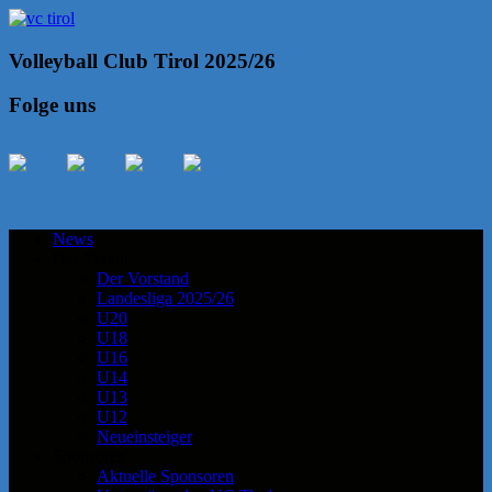
Volleyball Club Tirol 2025/26
Folge uns
News
Der Verein
Der Vorstand
Landesliga 2025/26
U20
U18
U16
U14
U13
U12
Neueinsteiger
Sponsoren
Aktuelle Sponsoren