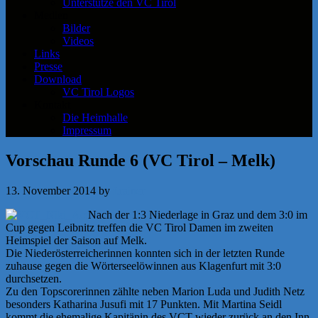
Unterstütze den VC Tirol
Medien
Bilder
Videos
Links
Presse
Download
VC Tirol Logos
Kontakt
Die Heimhalle
Impressum
Vorschau Runde 6 (VC Tirol – Melk)
13. November 2014
by
f.rainer
Nach der 1:3 Niederlage in Graz und dem 3:0 im
Cup gegen Leibnitz treffen die VC Tirol Damen im zweiten
Heimspiel der Saison auf Melk.
Die Niederösterreicherinnen konnten sich in der letzten Runde
zuhause gegen die Wörterseelöwinnen aus Klagenfurt mit 3:0
durchsetzen.
Zu den Topscorerinnen zählte neben Marion Luda und Judith Netz
besonders Katharina Jusufi mit 17 Punkten. Mit Martina Seidl
kommt die ehemalige Kapitänin des VCT wieder zurück an den Inn.