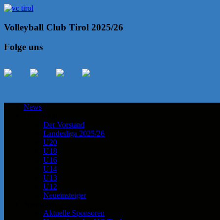
Volleyball Club Tirol 2025/26
Folge uns
News
Der Verein
Der Vorstand
Landesliga 2025/26
U20
U18
U16
U14
U13
U12
Neueinsteiger
Sponsoren
Aktuelle Sponsoren