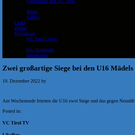
Unterstütze den VC Tirol
Medien
Bilder
Videos
Links
Presse
Download
VC Tirol Logos
Kontakt
Die Heimhalle
Impressum
Zwei großartige Siege bei den U16 Mädels
19. Dezember 2022
by
Michaela Achammer
Am Wochenende feierten die U16 zwei Siege und das gegen Neustift 
Posted in:
News
VC Tirol TV
LikeBox