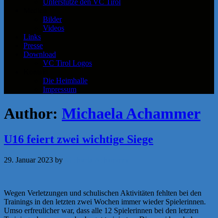
Unterstütze den VC Tirol
Medien
Bilder
Videos
Links
Presse
Download
VC Tirol Logos
Kontakt
Die Heimhalle
Impressum
Author:
Michaela Achammer
U16 feiert zwei wichtige Siege
29. Januar 2023
by
Michaela Achammer
Wegen Verletzungen und schulischen Aktivitäten fehlten bei den
Trainings in den letzten zwei Wochen immer wieder Spielerinnen.
Umso erfreulicher war, dass alle 12 Spielerinnen bei den letzten