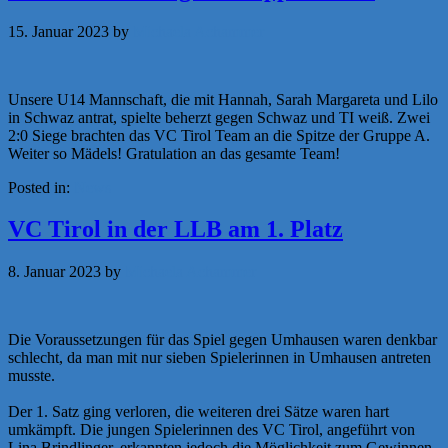
15. Januar 2023
by
Michaela Achammer
Unsere U14 Mannschaft, die mit Hannah, Sarah Margareta und Lilo
in Schwaz antrat, spielte beherzt gegen Schwaz und TI weiß. Zwei
2:0 Siege brachten das VC Tirol Team an die Spitze der Gruppe A.
Weiter so Mädels! Gratulation an das gesamte Team!
Posted in:
News
VC Tirol in der LLB am 1. Platz
8. Januar 2023
by
Michaela Achammer
Die Voraussetzungen für das Spiel gegen Umhausen waren denkbar
schlecht, da man mit nur sieben Spielerinnen in Umhausen antreten
musste.
Der 1. Satz ging verloren, die weiteren drei Sätze waren hart
umkämpft. Die jungen Spielerinnen des VC Tirol, angeführt von
Lina Brindlinger, erkannten jedoch die Möglichkeit zum Gewinnen.