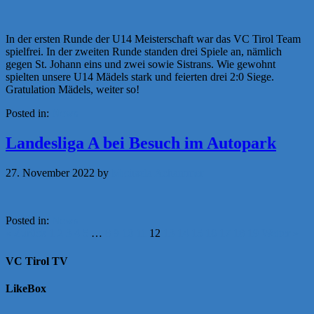
In der ersten Runde der U14 Meisterschaft war das VC Tirol Team
spielfrei. In der zweiten Runde standen drei Spiele an, nämlich
gegen St. Johann eins und zwei sowie Sistrans. Wie gewohnt
spielten unsere U14 Mädels stark und feierten drei 2:0 Siege.
Gratulation Mädels, weiter so!
Posted in:
News
Landesliga A bei Besuch im Autopark
27. November 2022
by
Michaela Achammer
Posted in:
News
« Zurück
1
2
3
4
5
…
8
9
10
11
12
13
14
15
16
17
18
19
Weiter »
VC Tirol TV
LikeBox