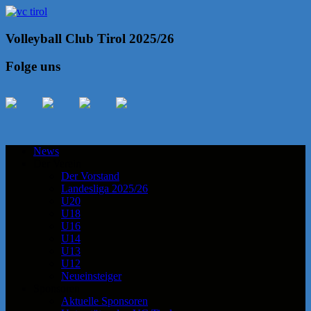
Volleyball Club Tirol 2025/26
Folge uns
News
Der Verein
Der Vorstand
Landesliga 2025/26
U20
U18
U16
U14
U13
U12
Neueinsteiger
Sponsoren
Aktuelle Sponsoren