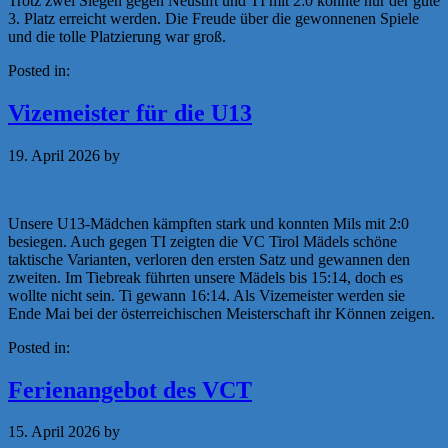
Trotz zwei Siegen gegen Neustift und TI mit 2:0 konnte nur der gute
3. Platz erreicht werden. Die Freude über die gewonnenen Spiele
und die tolle Platzierung war groß.
Posted in:
News
Vizemeister für die U13
19. April 2026
by
Michaela Achammer
Unsere U13-Mädchen kämpften stark und konnten Mils mit 2:0
besiegen. Auch gegen TI zeigten die VC Tirol Mädels schöne
taktische Varianten, verloren den ersten Satz und gewannen den
zweiten. Im Tiebreak führten unsere Mädels bis 15:14, doch es
wollte nicht sein. Ti gewann 16:14. Als Vizemeister werden sie
Ende Mai bei der österreichischen Meisterschaft ihr Können zeigen.
Posted in:
News
Ferienangebot des VCT
15. April 2026
by
Michaela Achammer