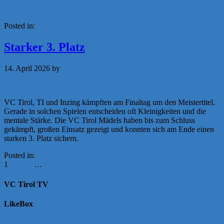
Posted in:
News
Starker 3. Platz
14. April 2026
by
Michaela Achammer
VC Tirol, TI und Inzing kämpften am Finaltag um den Meistertitel.
Gerade in solchen Spielen entscheiden oft Kleinigkeiten und die
mentale Stärke. Die VC Tirol Mädels haben bis zum Schluss
gekämpft, großen Einsatz gezeigt und konnten sich am Ende einen
starken 3. Platz sichern.
Posted in:
News
1
2
3
4
5
…
47
48
49
50
51
Weiter »
VC Tirol TV
LikeBox