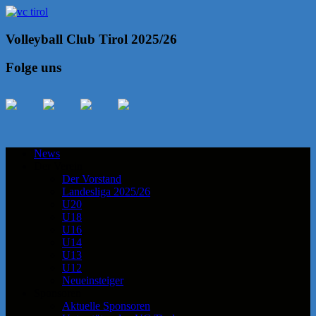
Volleyball Club Tirol 2025/26
Folge uns
News
Der Verein
Der Vorstand
Landesliga 2025/26
U20
U18
U16
U14
U13
U12
Neueinsteiger
Sponsoren
Aktuelle Sponsoren