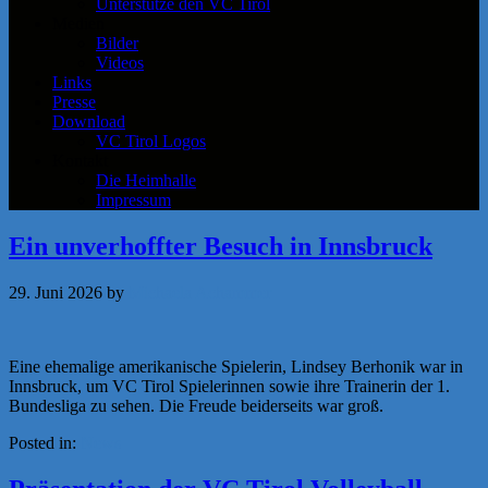
Unterstütze den VC Tirol
Medien
Bilder
Videos
Links
Presse
Download
VC Tirol Logos
Kontakt
Die Heimhalle
Impressum
Ein unverhoffter Besuch in Innsbruck
29. Juni 2026
by
Michaela Achammer
Eine ehemalige amerikanische Spielerin, Lindsey Berhonik war in
Innsbruck, um VC Tirol Spielerinnen sowie ihre Trainerin der 1.
Bundesliga zu sehen. Die Freude beiderseits war groß.
Posted in:
News