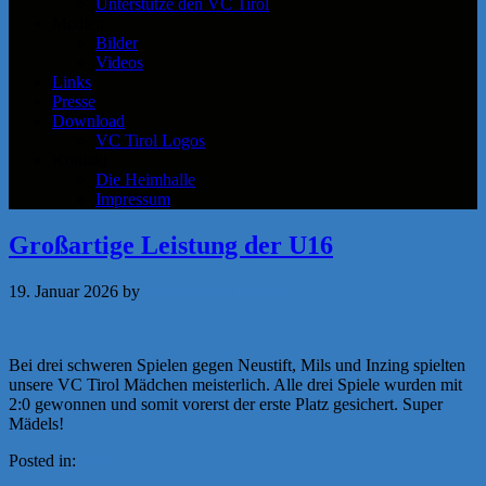
Unterstütze den VC Tirol
Medien
Bilder
Videos
Links
Presse
Download
VC Tirol Logos
Kontakt
Die Heimhalle
Impressum
Großartige Leistung der U16
19. Januar 2026
by
Michaela Achammer
Bei drei schweren Spielen gegen Neustift, Mils und Inzing spielten
unsere VC Tirol Mädchen meisterlich. Alle drei Spiele wurden mit
2:0 gewonnen und somit vorerst der erste Platz gesichert. Super
Mädels!
Posted in:
News