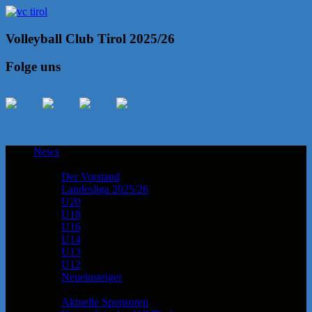
Volleyball Club Tirol 2025/26
Folge uns
News
Der Verein
Der Vorstand
Landesliga 2025/26
U20
U18
U16
U14
U13
U12
Neueinsteiger
Sponsoren
Aktuelle Sponsoren