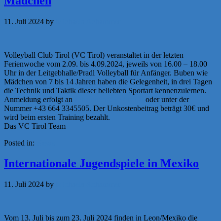
Mädchen
11. Juli 2024
by
Michaela Achammer
Volleyball Club Tirol (VC Tirol) veranstaltet in der letzten
Ferienwoche vom 2.09. bis 4.09.2024, jeweils von 16.00 – 18.00
Uhr in der Leitgebhalle/Pradl Volleyball für Anfänger. Buben wie
Mädchen von 7 bis 14 Jahren haben die Gelegenheit, in drei Tagen
die Technik und Taktik dieser beliebten Sportart kennenzulernen.
Anmeldung erfolgt an
achammer@vc-tirol.at
oder unter der
Nummer +43 664 3345505. Der Unkostenbeitrag beträgt 30€ und
wird beim ersten Training bezahlt.
Das VC Tirol Team
Posted in:
News
Internationale Jugendspiele in Mexiko
11. Juli 2024
by
Michaela Achammer
Vom 13. Juli bis zum 23. Juli 2024 finden in Leon/Mexiko die