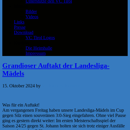
Unterstütze den VC Tirol
Medien
Bilder
Videos
Links
Presse
Download
VC Tirol Logos
Kontakt
Die Heimhalle
Impressum
Grandioser Auftakt der Landesliga-
Mädels
15. Oktober 2024
by
Michaela Achammer
Was für ein Auftakt!
Am vergangenen Freitag haben unsere Landesliga-Mädels im Cup
gegen Silz einen souveränen 3:0-Sieg eingefahren. Ohne viel Pause
ging es gestern direkt weiter: Im ersten Meisterschaftsspiel der
Saison 24/25 gegen St. Johann holten sie sich trotz einiger Ausfälle