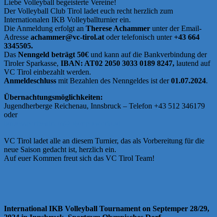
Liebe Volleyball begeisterte Vereine!
Der Volleyball Club Tirol ladet euch recht herzlich zum
Internationalen IKB Volleyballturnier ein.
Die Anmeldung erfolgt an
Therese Achammer
unter der Email-
Adresse
achammer@vc-tirol.at
oder telefonisch unter
+43 664
3345505.
Das
Nenngeld beträgt 50€
und kann auf die Bankverbindung der
Tiroler Sparkasse,
IBAN: AT02 2050 3033 0189 8247,
lautend auf
VC Tirol einbezahlt werden.
Anmeldeschluss
mit Bezahlen des Nenngeldes ist der
01.07.2024
.
Übernachtungsmöglichkeiten:
Jugendherberge Reichenau, Innsbruck – Telefon +43 512 346179
oder
landessportzentrum@olympiaworld.at
VC Tirol ladet alle an diesem Turnier, das als Vorbereitung für die
neue Saison gedacht ist, herzlich ein.
Auf euer Kommen freut sich das VC Tirol Team!
International IKB Volleyball Tournament on Septemper 28/29,