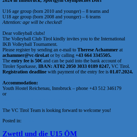
2024 in Innsbruck, Sportgym Olympisches Dorf
U16 age group (born 2010 and younger) – 8 teams and
U18 age group (born 2008 and younger) – 6 teams
Attention: age will be checked!
Dear volleyball clubs!
The Volleyball Club Tirol kindly invites you to the International
IKB Volleyball Tournament.
Please register by sending an e-mail to
Therese Achammer
at
achammer@vc-tirol.at
or by calling
+43 664 3345505.
The
entry fee is 50€
and can be paid into the bank account of
Tiroler Sparkasse,
IBAN: AT02 2050 3033 0189 8247,
VC Tirol.
Registration deadline
with payment of the entry fee is
01.07.2024.
Accommodation:
Youth Hostel Reichenau, Innsbruck – phone +43 512 346179
or
landessportzentrum@olympiaworld.at
The VC Tirol Team is looking forward to welcome you!
Posted in:
News
Zwettl und die U15 ÖM