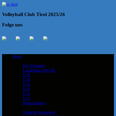
Volleyball Club Tirol 2025/26
Folge uns
News
Der Verein
Der Vorstand
Landesliga 2025/26
U20
U18
U16
U14
U13
U12
Neueinsteiger
Sponsoren
Aktuelle Sponsoren