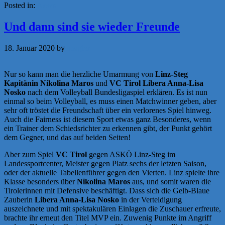
Posted in:
News
Und dann sind sie wieder Freunde
18. Januar 2020
by
a.zigler
Nur so kann man die herzliche Umarmung von
Linz-Steg
Kapitänin Nikolina Maros
und
VC Tirol Libera Anna-Lisa
Nosko
nach dem Volleyball Bundesligaspiel erklären. Es ist nun
einmal so beim Volleyball, es muss einen Matchwinner geben, aber
sehr oft tröstet die Freundschaft über ein verlorenes Spiel hinweg.
Auch die Fairness ist diesem Sport etwas ganz Besonderes, wenn
ein Trainer dem Schiedsrichter zu erkennen gibt, der Punkt gehört
dem Gegner, und das auf beiden Seiten!
Aber zum Spiel
VC Tirol
gegen ASKÖ Linz-Steg im
Landessportcenter, Meister gegen Platz sechs der letzten Saison,
oder der aktuelle Tabellenführer gegen den Vierten. Linz spielte ihre
Klasse besonders über
Nikolina Maros
aus, und somit waren die
Tirolerinnen mit Defensive beschäftigt. Dass sich die Gelb-Blaue
Zauberin
Libera Anna-Lisa Nosko
in der Verteidigung
auszeichnete und mit spektakulären Einlagen die Zuschauer erfreute,
brachte ihr erneut den Titel MVP ein. Zuwenig Punkte im Angriff