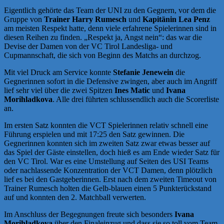
Eigentlich gehörte das Team der UNI zu den Gegnern, vor dem die
Gruppe von
Trainer Harry Rumesch
und
Kapitänin Lea Penz
am meisten Respekt hatte, denn viele erfahrene Spielerinnen sind in
diesen Reihen zu finden. „Respekt ja, Angst nein“: das war die
Devise der Damen von der VC Tirol Landesliga- und
Cupmannschaft, die sich von Beginn des Matchs an durchzog.
Mit viel Druck am Service konnte
Stefanie Jenewein
die
Gegnerinnen sofort in die Defensive zwingen, aber auch im Angriff
lief sehr viel über die zwei Spitzen
Ines Matic
und
Ivana
Morihladkova
. Alle drei führten schlussendlich auch die Scorerliste
an.
Im ersten Satz konnten die VCT Spielerinnen relativ schnell eine
Führung erspielen und mit 17:25 den Satz gewinnen. Die
Gegnerinnen konnten sich im zweiten Satz zwar etwas besser auf
das Spiel der Gäste einstellen, doch hieß es am Ende wieder Satz für
den VC Tirol. War es eine Umstellung auf Seiten des USI Teams
oder nachlassende Konzentration der VCT Damen, denn plötzlich
lief es bei den Gastgeberinnen. Erst nach dem zweiten Timeout von
Trainer Rumesch holten die Gelb-blauen einen 5 Punkterückstand
auf und konnten den 2. Matchball verwerten.
Im Anschluss der Begegnungen freute sich besonders
Ivana
Morihladkova
über den Finaleinzug und dass sie so toll vom Team