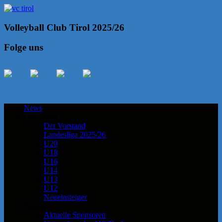
Volleyball Club Tirol 2025/26
Folge uns
News
Der Verein
Der Vorstand
Landesliga 2025/26
U20
U18
U16
U14
U13
U12
Neueinsteiger
Sponsoren
Aktuelle Sponsoren