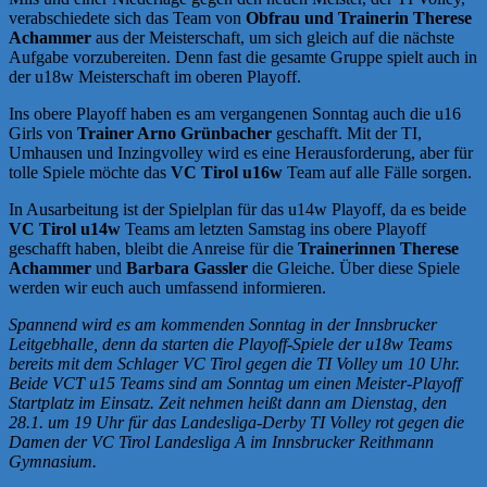
verabschiedete sich das Team von
Obfrau und Trainerin Therese
Achammer
aus der Meisterschaft, um sich gleich auf die nächste
Aufgabe vorzubereiten. Denn fast die gesamte Gruppe spielt auch in
der u18w Meisterschaft im oberen Playoff.
Ins obere Playoff haben es am vergangenen Sonntag auch die u16
Girls von
Trainer Arno Grünbacher
geschafft. Mit der TI,
Umhausen und Inzingvolley wird es eine Herausforderung, aber für
tolle Spiele möchte das
VC Tirol u16w
Team auf alle Fälle sorgen.
In Ausarbeitung ist der Spielplan für das u14w Playoff, da es beide
VC Tirol u14w
Teams am letzten Samstag ins obere Playoff
geschafft haben, bleibt die Anreise für die
Trainerinnen Therese
Achammer
und
Barbara Gassler
die Gleiche. Über diese Spiele
werden wir euch auch umfassend informieren.
Spannend wird es am kommenden Sonntag in der Innsbrucker
Leitgebhalle, denn da starten die Playoff-Spiele der u18w Teams
bereits mit dem Schlager VC Tirol gegen die TI Volley um 10 Uhr.
Beide VCT u15 Teams sind am Sonntag um einen Meister-Playoff
Startplatz im Einsatz. Zeit nehmen heißt dann am Dienstag, den
28.1. um 19 Uhr für das Landesliga-Derby TI Volley rot gegen die
Damen der VC Tirol Landesliga A im Innsbrucker Reithmann
Gymnasium.