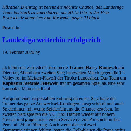
Nächsten Dienstag ist bereits die nächste Chance, das Landesliga
Team lautstark zu unterstützen, um 20:15 Uhr in der Fritz
Priorschule kommt es zum Rückspiel gegen TI black.
Posted in:
News
Landesliga weiterhin erfolgreich
19. Februar 2020
by
a.zigler
„Ich bin sehr zufrieden“, resümierte
Trainer Harry Rumesch
am
Dienstag Abend den zweiten Sieg im zweiten Match gegen die TI-
Volley rot im Meister-Playoff der Tiroler Landesliga. Das Team um
Kapitänin Stefanie Jenewein
trat im gesamten Spiel als eine sehr
kompakte Mannschaft auf.
Aufgrund einer respektablen Führung im ersten Satz hatte der
Trainer das ganze Auswechsel-Kontingent ausgeschöpft und auch
Spielerinnen mit wenig Spielerfahrung die Chance gegeben. Im
zweiten Satz spielten die VC Tirol Damen wieder auf hohem
Niveau und gingen nach einem Serviceass von Aufspielerin Lea
Penz mit 2:0 in Führung. Auch wenn diesmal zwei
Stammspielerinnen fehlten, hatten die Gelb-blauen die Partie stehts