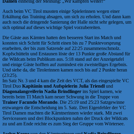
Damen
einhellig der Meinung: „Wir kämpfen weiter!“
Auch beim VC Tirol mussten einige Spielerinnen wegen einer
Erkältung das Training absagen, um sich zu erholen. Und dann kam
auch noch die dringende Sanierung der Halle nicht sehr gelegen, um
sich optimal auf dieses wichtige Spiel vorzubereiten.
Die Gäste aus Kärnten hatten den besseren Start ins Match und
konnten sich Schritt für Schritt einen bis zu 7 Punktevorsprung
erarbeiten, der bis zum Satzende auf 22:25 zusammenschmolz.
Kopfschütteln und Erstaunen löste der 13 Punkte große Abstand für
die Wildcats beim Publikum aus. 5:18 stand auf der Anzeigetafel
und einige Gäste hofften auf zumindest ein zweistelliges Ergebnis.
Und siehe da, die Tirolerinnen kamen noch bis auf 2 Punkte heran
(23:25).
Im Satz Nr. 3 und 4 kam die Zeit des VCT, als das eingespielte VC
Tirol Duo
Kapitänin und Aufspielerin Julia Triendl
und
Diagonalangreiferin Nadia Brindlinger
ins Spiel kamen, wie
bereits beim TI Match kam neuer Schwung in die Truppe von
Trainer Facundo Morando
. Die 25:19 und 25:23 Satzgewinne
erzwangen die Entscheidung im 5. Satz. Drei Eigenfehler der VC
Tirol Damen machten die Kärntnerinnen wieder stark. Mit zwei
Serviceassen und drei Blockpunkten nahm der Druck der Wildcats
zu und am Ende reichte es zum Sieg der Gruppe vom Wörtersee.
Jaelyn Keene
von den Kärntnerinnen und
Nadia Brindlinger