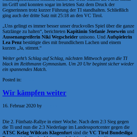
im Griff und konnten sogar im letzten Satz dem Druck der
Gegnerinnen trotz kurzer Führung der TI standhalten. Schließlich
ging auch der dritte Satz mit 25:18 an den VC Tirol.
„Uns gelingt es immer besser unser druckvolles Spiel über die ganze
Satzlänge zu halten“, berichteten
Kapitänin Stefanie Jenewein
und
Aussenangreiferin Niki Wegscheider
unisono. Und
Aufspielerin
Lea Penz
bestätigte dies mit freundlichem Lachen und einem
kurzen „Ja, stimmt.“
Weiter geht’s Schlag auf Schlag, nächsten Mittwoch gegen die TI
black im Reithmann Gymnasium. Um 20 Uhr beginnt sicher wieder
ein spannendes Match.
Posted in:
News
Wir kämpfen weiter
16. Februar 2020
by
a.zigler
Die 2. Fünfsatz-Rallye in einer Woche. Nach dem 2:3 Sieg gegen
die Ti und nun die 2:3 Niederlage im Landessportcenter gegen die
ATSC Kelag Wildcats Klagenfurt
sind die
VC Tirol Bundesliga