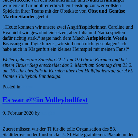
wurden auf Grund ihrer erbrachten Leistung zur wertvollsten
Spielerin ihrer Teams mit der Obstkiste von
Obst und Gemüse
Martin Stauder
geehrt.
„
Heute konnten wir unsere zwei Angriffsspielerinnen Caroline und
Eva nicht wie gewohnt einsetzen, aber Julia und Nadia spielten
dafür richtig stark,“ sagte nach dem Match
Aufspielerin Weeda
Krassnig
und fügte hinzu: „wir sind noch nicht geschlagen! Ich
habe auch in Klagenfurt ein kleines Heimspiel mit meinen Fans!“
Weiter geht es am Samstag 22.2. um 19 Uhr in Kärnten und bei
einem Tiroler Sieg entscheidet das 3. Match am Sonntag dem 23.2.
um 16 Uhr ebenfalls in Kärnten über den Halbfinaleinzug der AVL
Damen Volleyball Bundesliga.
Posted in:
News
Es war e￼in Volleyballfest
9. Februar 2020
by
a.zigler
Zuerst müssen wir der TI für die tolle Organisation des 53.
Stadtderbys in der Innsbrucker USI Halle gratulieren. Plakate in der