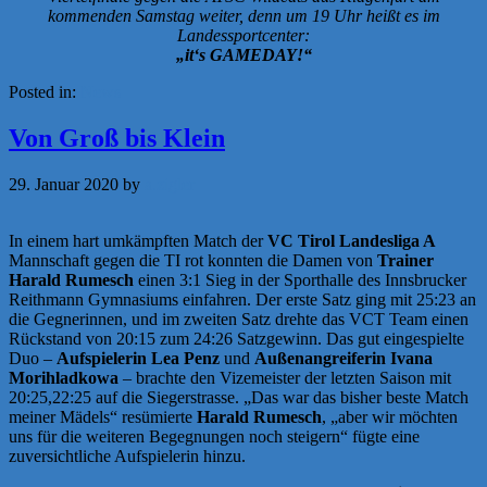
kommenden Samstag weiter, denn um 19 Uhr heißt es im
Landessportcenter:
„it‘s GAMEDAY!“
Posted in:
News
Von Groß bis Klein
29. Januar 2020
by
a.zigler
In einem hart umkämpften Match der
VC Tirol Landesliga A
Mannschaft gegen die TI rot konnten die Damen von
Trainer
Harald Rumesch
einen 3:1 Sieg in der Sporthalle des Innsbrucker
Reithmann Gymnasiums einfahren. Der erste Satz ging mit 25:23 an
die Gegnerinnen, und im zweiten Satz drehte das VCT Team einen
Rückstand von 20:15 zum 24:26 Satzgewinn. Das gut eingespielte
Duo –
Aufspielerin Lea Penz
und
Außenangreiferin Ivana
Morihladkowa
– brachte den Vizemeister der letzten Saison mit
20:25,22:25 auf die Siegerstrasse. „Das war das bisher beste Match
meiner Mädels“ resümierte
Harald Rumesch
, „aber wir möchten
uns für die weiteren Begegnungen noch steigern“ fügte eine
zuversichtliche Aufspielerin hinzu.