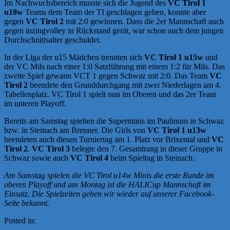
Im Nachwuchsbereich musste sich die Jugend des
VC Tirol 1
u18w
Teams dem Team der TI geschlagen geben, konnte aber
gegen
VC Tirol 2
mit 2:0 gewinnen. Dass die 2er Mannschaft auch
gegen inzingvolley in Rückstand gerät, war schon auch dem jungen
Durchschnittsalter geschuldet.
In der Liga der u15 Mädchen trennten sich
VC Tirol 1 u15w
und
der VC Mils nach einer 1:0 Satzführung mit einem 1:2 für Mils. Das
zweite Spiel gewann VCT 1 gegen Schwaz mit 2:0. Das Team
VC
Tirol 2
beendete den Grunddurchgang mit zwei Niederlagen am 4.
Tabellenplatz. VC Tirol 1 spielt nun im Oberen und das 2er Team
im unteren Playoff.
Bereits am Samstag spielten die Superminis im Paulinum in Schwaz
bzw. in Steinach am Brenner. Die Girls von
VC Tirol 1 u13w
beendeten auch diesen Turniertag am 1. Platz vor Brixental und
VC
Tirol 2
.
VC Tirol 3
belegte den 7. Gesamtrang in dieser Gruppe in
Schwaz sowie auch
VC Tirol 4
beim Spieltag in Steinach.
Am Samstag spielen die VC Tirol u14w Minis die erste Runde im
oberen Playoff und am Montag ist die HALICup Mannschaft im
Einsatz. Die Spielzeiten geben wir wieder auf unserer Facebook-
Seite bekannt.
Posted in:
News