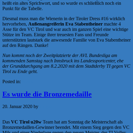
heißt ein altes Sprichwort, und so wurde es schließlich noch ein
Punkt für die Tabelle.
Diesmal muss man die Wienerin in der Tiroler Dress #16 wirklich
hervorheben,
Außenangreiferin Eva Stabentheiner
machte 4
Asse für den VC Tirol und war auch im ganzen Spiel eine wichtige
Stütze im Team. Einige ihrer treuesten Fans und Freunde
unterstützten lautstark die anwesende Familie von Eva Stabentheiner
auf den Rängen. Danke!
Nun kommt noch der Zweitplatzierte der AVL Bundesliga am
kommenden Samstag nach Innsbruck ins Landessportcenter, ehe
der Grunddurchgang am 8.2.2020 mit dem Stadtderby TI gegen VC
Tirol zu Ende geht.
Posted in:
News
Es wurde die Bronzemedaille
20. Januar 2020
by
a.zigler
Das
VC Tirol u20w
Team hat am Sonntag die Meisterschaft als
Bronzemedaillen-Gewinner beendet. Mit einem Sieg gegen den VC
Mils und einer Niederlage gegen den neuen Meister, der TI Volley,