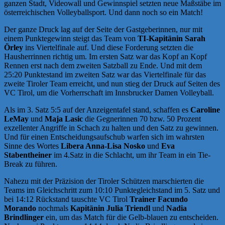
ganzen Stadt, Videowall und Gewinnspiel setzten neue Maßstäbe im
österreichischen Volleyballsport. Und dann noch so ein Match!
Der ganze Druck lag auf der Seite der Gastgeberinnen, nur mit
einem Punktegewinn steigt das Team von
TI-Kapitänin Sarah
Örley
ins Viertelfinale auf. Und diese Forderung setzten die
Hausherrinnen richtig um. Im ersten Satz war das Kopf an Kopf
Rennen erst nach dem zweiten Satzball zu Ende. Und mit dem
25:20 Punktestand im zweiten Satz war das Viertelfinale für das
zweite Tiroler Team erreicht, und nun stieg der Druck auf Seiten des
VC Tirol, um die Vorherrschaft im Innsbrucker Damen Volleyball.
Als im 3. Satz 5:5 auf der Anzeigentafel stand, schaffen es
Caroline
LeMay
und
Maja Lasic
die Gegnerinnen 70 bzw. 50 Prozent
exzellenter Angriffe in Schach zu halten und den Satz zu gewinnen.
Und für einen Entscheidungsaufschub warfen sich im wahrsten
Sinne des Wortes
Libera Anna-Lisa Nosko
und
Eva
Stabentheiner
im 4.Satz in die Schlacht, um ihr Team in ein Tie-
Break zu führen.
Nahezu mit der Präzision der Tiroler Schützen marschierten die
Teams im Gleichschritt zum 10:10 Punktegleichstand im 5. Satz und
bei 14:12 Rückstand tauschte VC Tirol
Trainer Facundo
Morando
nochmals
Kapitänin Julia Triendl
und
Nadia
Brindlinger
ein, um das Match für die Gelb-blauen zu entscheiden.