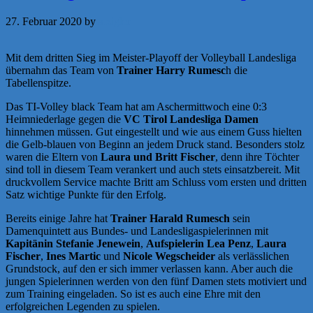
27. Februar 2020
by
a.zigler
Mit dem dritten Sieg im Meister-Playoff der Volleyball Landesliga
übernahm das Team von
Trainer Harry Rumesc
h die
Tabellenspitze.
Das TI-Volley black Team hat am Aschermittwoch eine 0:3
Heimniederlage gegen die
VC Tirol Landesliga Damen
hinnehmen müssen. Gut eingestellt und wie aus einem Guss hielten
die Gelb-blauen von Beginn an jedem Druck stand. Besonders stolz
waren die Eltern von
Laura und Britt Fischer
, denn ihre Töchter
sind toll in diesem Team verankert und auch stets einsatzbereit. Mit
druckvollem Service machte Britt am Schluss vom ersten und dritten
Satz wichtige Punkte für den Erfolg.
Bereits einige Jahre hat
Trainer Harald Rumesch
sein
Damenquintett aus Bundes- und Landesligaspielerinnen mit
Kapitänin Stefanie Jenewein
,
Aufspielerin Lea Penz
,
Laura
Fischer
,
Ines Martic
und
Nicole Wegscheider
als verlässlichen
Grundstock, auf den er sich immer verlassen kann. Aber auch die
jungen Spielerinnen werden von den fünf Damen stets motiviert und
zum Training eingeladen. So ist es auch eine Ehre mit den
erfolgreichen Legenden zu spielen.