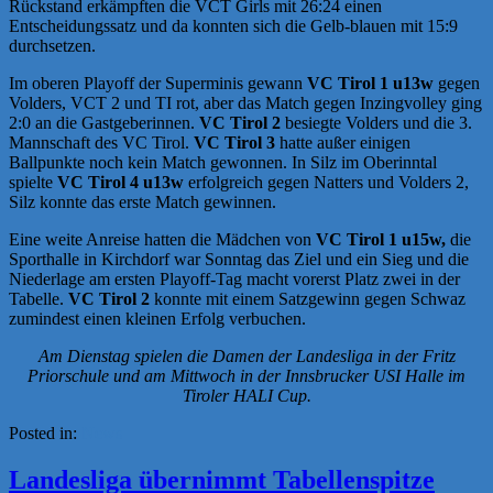
Rückstand erkämpften die VCT Girls mit 26:24 einen
Entscheidungssatz und da konnten sich die Gelb-blauen mit 15:9
durchsetzen.
Im oberen Playoff der Superminis gewann
VC Tirol 1 u13w
gegen
Volders, VCT 2 und TI rot, aber das Match gegen Inzingvolley ging
2:0 an die Gastgeberinnen.
VC Tirol 2
besiegte Volders und die 3.
Mannschaft des VC Tirol.
VC Tirol 3
hatte außer einigen
Ballpunkte noch kein Match gewonnen. In Silz im Oberinntal
spielte
VC Tirol 4 u13w
erfolgreich gegen Natters und Volders 2,
Silz konnte das erste Match gewinnen.
Eine weite Anreise hatten die Mädchen von
VC Tirol 1 u15w,
die
Sporthalle in Kirchdorf war Sonntag das Ziel und ein Sieg und die
Niederlage am ersten Playoff-Tag macht vorerst Platz zwei in der
Tabelle.
VC Tirol 2
konnte mit einem Satzgewinn gegen Schwaz
zumindest einen kleinen Erfolg verbuchen.
Am Dienstag spielen die Damen der Landesliga in der Fritz
Priorschule und am Mittwoch in der Innsbrucker USI Halle im
Tiroler HALI Cup.
Posted in:
News
Landesliga übernimmt Tabellenspitze