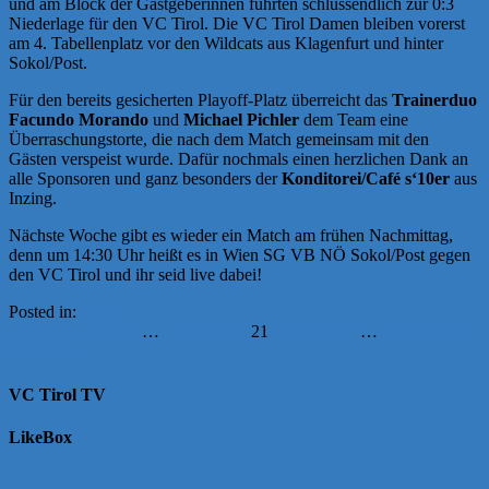
und am Block der Gastgeberinnen führten schlussendlich zur 0:3
Niederlage für den VC Tirol. Die VC Tirol Damen bleiben vorerst
am 4. Tabellenplatz vor den Wildcats aus Klagenfurt und hinter
Sokol/Post.
Für den bereits gesicherten Playoff-Platz überreicht das
Trainerduo
Facundo Morando
und
Michael Pichler
dem Team eine
Überraschungstorte, die nach dem Match gemeinsam mit den
Gästen verspeist wurde. Dafür nochmals einen herzlichen Dank an
alle Sponsoren und ganz besonders der
Konditorei/Café s‘10er
aus
Inzing.
Nächste Woche gibt es wieder ein Match am frühen Nachmittag,
denn um 14:30 Uhr heißt es in Wien SG VB NÖ Sokol/Post gegen
den VC Tirol und ihr seid live dabei!
Posted in:
News
« Zurück
1
2
3
4
5
…
17
18
19
20
21
22
23
24
25
…
47
48
49
50
51
Weiter »
VC Tirol TV
LikeBox