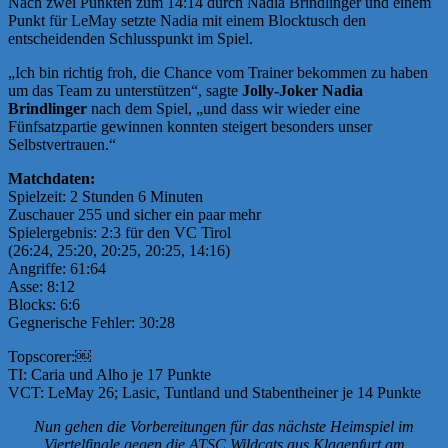
Nach zwei Punkten zum 14:14 durch Nadia Brindlinger und einem
Punkt für LeMay setzte Nadia mit einem Blocktusch den
entscheidenden Schlusspunkt im Spiel.
„Ich bin richtig froh, die Chance vom Trainer bekommen zu haben
um das Team zu unterstützen“, sagte
Jolly-Joker Nadia
Brindlinger
nach dem Spiel, „und dass wir wieder eine
Fünfsatzpartie gewinnen konnten steigert besonders unser
Selbstvertrauen.“
Matchdaten:
Spielzeit: 2 Stunden 6 Minuten
Zuschauer 255 und sicher ein paar mehr
Spielergebnis: 2:3 für den VC Tirol
(26:24, 25:20, 20:25, 20:25, 14:16)
Angriffe: 61:64
Asse: 8:12
Blocks: 6:6
Gegnerische Fehler: 30:28
Topscorer:￼
TI: Caria und Alho je 17 Punkte
VCT: LeMay 26; Lasic, Tuntland und Stabentheiner je 14 Punkte
Nun gehen die Vorbereitungen für das nächste Heimspiel im
Viertelfinale gegen die ATSC Wildcats aus Klagenfurt am