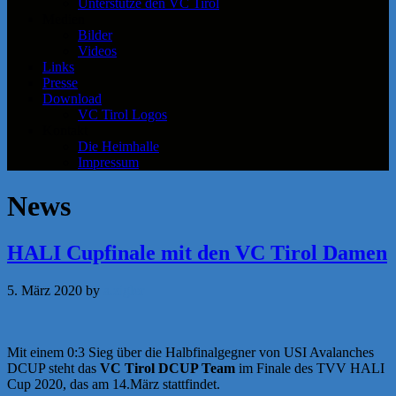
Unterstütze den VC Tirol
Medien
Bilder
Videos
Links
Presse
Download
VC Tirol Logos
Kontakt
Die Heimhalle
Impressum
News
HALI Cupfinale mit den VC Tirol Damen
5. März 2020
by
a.zigler
Mit einem 0:3 Sieg über die Halbfinalgegner von USI Avalanches
DCUP steht das
VC Tirol DCUP Team
im Finale des TVV HALI
Cup 2020, das am 14.März stattfindet.