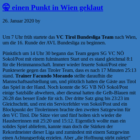
🤫 einen Punkt in Wien geklaut
26. Januar 2020
by
a.zigler
Um 7 Uhr früh startete das
VC Tirol Bundesliga Team
nach Wien,
um die 16. Runde der AVL Bundesliga zu beginnen.
Pünktlich um 14 Uhr 30 begann das Team gegen SG VC NÖ
Sokol/Post mit einem fulminanten Start und es stand gleichmal 8:1
für die Heimmannschaft. Immer wieder feuerte Sokol/Post eine
Punkteserie gegen das Tiroler Team, dass es nach 17 Minuten 25:13
stand.
Trainer Facundo Morando
stellte daraufhin die
Mannschaftsaufstellung um, und plötzlich hatten die Gäste aus Tirol
das Spiel in der Hand. Noch konnte die SG VB NÖ Sokol/Post
einige Satzbälle abwehren, aber diesmal hatten die Gelb-Blauen mit
26:28 das besser Ende für sich. Der dritte Satz ging bis 23:23 im
Gleichschritt, und erst ein Servicefehler von Sokol/Post und ein
Blockpunkt der Tirolerinnen brachte den zweiten Satzgewinn für
den VC Tirol. Die Sätze vier und fünf holten sich wieder die
Hausherrinnen mit 25:20 und 15:12. Eigentlich wollte man ein
solides Spiel abliefern, kannte man doch die Stärken der
Rekordmeister dieser Liga und zumindest mit einem Satzgewinn
einen Achtungserfolg erzielen. Aber „die Hoffnung stirbt zuletzt“