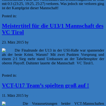
mit 0:3 (23:25, 19:25, 25:27) verloren. Was jedoch nie verloren ging
ist der Kampfgeist dieser Mannschaft!
[Read more…]
Posted in:
News
Meistertitel für die U13/1 Mannschaft des
VC Tirol
23. März 2015
by
f.rainer
Die Finalrunde der U13 in der USI-Halle war spannender
als der beste Krimi. Warum? Mit zwei Punkten Vorsprung und
einem 2:1 Sieg mehr stand Umhausen an der Tabellenspitze der
oberen Playoff. Dahinter lauerte die Mannschaft VC Tirol/1.
[Read
more…]
Posted in:
News
VCT-U17 Team’s spielten groß auf !
11. März 2015
by
f.rainer
Die Voraussetzungen beider VCT-Mannschaften