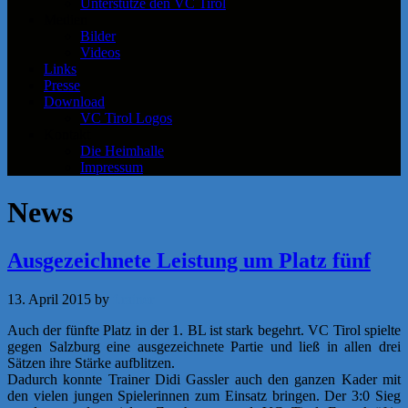
Unterstütze den VC Tirol
Medien
Bilder
Videos
Links
Presse
Download
VC Tirol Logos
Kontakt
Die Heimhalle
Impressum
News
Ausgezeichnete Leistung um Platz fünf
13. April 2015
by
f.rainer
Auch der fünfte Platz in der 1. BL ist stark begehrt. VC Tirol spielte
gegen Salzburg eine ausgezeichnete Partie und ließ in allen drei
Sätzen ihre Stärke aufblitzen.
Dadurch konnte Trainer Didi Gassler auch den ganzen Kader mit
den vielen jungen Spielerinnen zum Einsatz bringen. Der 3:0 Sieg