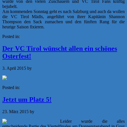
wurde von den vielen Zuschauern und VC Tirol Fans kräftig
bejubelt.
Am kommenden Sonntag geht es nach Salzburg und auch da wollen
die VC Tirol Mädls, angeführt von ihrer Kapitänin Shannon
Thompson den Sack zumachen und den fünften Rang für die
heurige Saison fixieren.
Posted in:
News
Der VC Tirol wünscht allen ein schönes
Osterfest!
3. April 2015
by
f.rainer
Posted in:
News
Jetzt um Platz 5!
23. März 2015
by
f.rainer
Leider wurde die alles
entscheidende Partie des Viertelfinales am Donnerstagabend in Graz