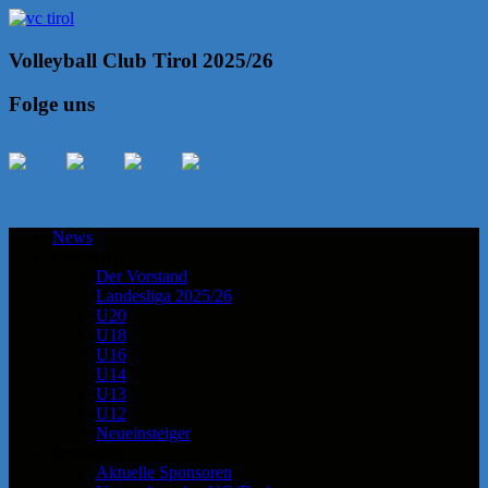
Volleyball Club Tirol 2025/26
Folge uns
News
Der Verein
Der Vorstand
Landesliga 2025/26
U20
U18
U16
U14
U13
U12
Neueinsteiger
Sponsoren
Aktuelle Sponsoren