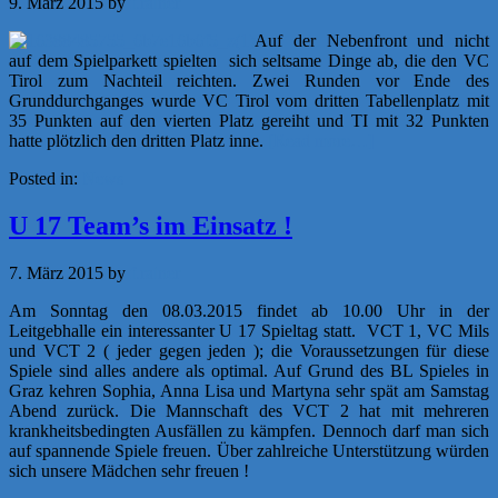
9. März 2015
by
f.rainer
Auf der Nebenfront und nicht
auf dem Spielparkett spielten sich seltsame Dinge ab, die den VC
Tirol zum Nachteil reichten. Zwei Runden vor Ende des
Grunddurchganges wurde VC Tirol vom dritten Tabellenplatz mit
35 Punkten auf den vierten Platz gereiht und TI mit 32 Punkten
hatte plötzlich den dritten Platz inne.
[Read more…]
Posted in:
News
U 17 Team’s im Einsatz !
7. März 2015
by
f.rainer
Am Sonntag den 08.03.2015 findet ab 10.00 Uhr in der
Leitgebhalle ein interessanter U 17 Spieltag statt. VCT 1, VC Mils
und VCT 2 ( jeder gegen jeden ); die Voraussetzungen für diese
Spiele sind alles andere als optimal. Auf Grund des BL Spieles in
Graz kehren Sophia, Anna Lisa und Martyna sehr spät am Samstag
Abend zurück. Die Mannschaft des VCT 2 hat mit mehreren
krankheitsbedingten Ausfällen zu kämpfen. Dennoch darf man sich
auf spannende Spiele freuen. Über zahlreiche Unterstützung würden
sich unsere Mädchen sehr freuen !