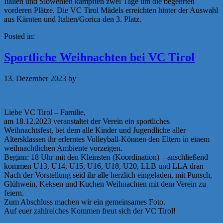
Italien und Slowenien kämpften zwei Tage um die begehrten
vorderen Plätze. Die VC Tirol Mädels erreichten hinter der Auswahl
aus Kärnten und Italien/Gorica den 3. Platz.
Posted in:
News
Sportliche Weihnachten bei VC Tirol
13. Dezember 2023
by
Michaela Achammer
Liebe VC Tirol – Familie,
am 18.12.2023 veranstaltet der Verein ein sportliches
Weihnachtsfest, bei dem alle Kinder und Jugendliche aller
Altersklassen ihr erlerntes Volleyball-Können den Eltern in einem
weihnachtlichen Ambiente vorzeigen.
Beginn: 18 Uhr mit den Kleinsten (Koordination) – anschließend
kommen U13, U14, U15, U16, U18, U20, LLB und LLA dran
Nach der Vorstellung seid ihr alle herzlich eingeladen, mit Punsch,
Glühwein, Keksen und Kuchen Weihnachten mit dem Verein zu
feiern.
Zum Abschluss machen wir ein gemeinsames Foto.
Auf euer zahlreiches Kommen freut sich der VC Tirol!