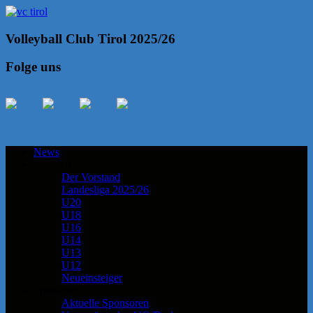
Volleyball Club Tirol 2025/26
Folge uns
News
Der Verein
Der Vorstand
Landesliga 2025/26
U20
U18
U16
U14
U13
U12
Neueinsteiger
Sponsoren
Aktuelle Sponsoren