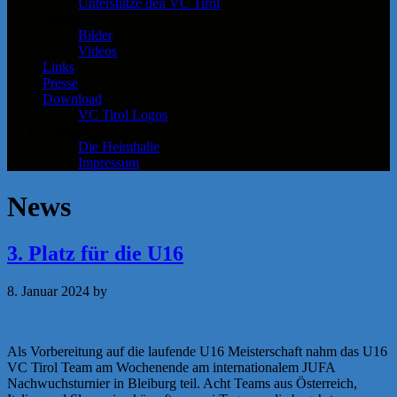
Unterstütze den VC Tirol
Medien
Bilder
Videos
Links
Presse
Download
VC Tirol Logos
Kontakt
Die Heimhalle
Impressum
News
3. Platz für die U16
8. Januar 2024
by
Michaela Achammer
Als Vorbereitung auf die laufende U16 Meisterschaft nahm das U16
VC Tirol Team am Wochenende am internationalem JUFA
Nachwuchsturnier in Bleiburg teil. Acht Teams aus Österreich,