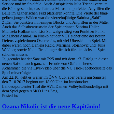
Service und im Spielfeld. Auch Aufspielerin Julia Triendl verteilte
die Bälle geschickt, dass Patricia Maros mit perfekten Angriffen die
Bälle im gegnerischen Feld platzieren konnte. Die Vierte der blau-
gelben jungen Wilden war die vierzehnjährige Sabrina „Sabi“
Zigler. Sie punktete mit einigen Blocks und Angriffen in der Mitte.
Auch das Selbstbewusstsein der Spielerinnen Sabrina Haller,
Michaela Hollaus und Lisa Schwaiger stieg von Punkt zu Punkt.
Mit Libera Anna-Lisa Nosko hat der VCT sicher eine der besten
Defensivspielerinnen Österreichs, mit viel Übersicht im Spiel. Mit
dabei waren noch Daniela Racic, Marijana Stojanovic und Julia
Waldner, sowie Nadia Brindlinger die sich für die nächsten Spiele
schonen musste.
Ja, geendet hat der Satz mit 7:25 und mit dem 1:3 Erfolg in dieser
neuen Saison, auch ganz zur Freude von Obfrau Therese
Achammer, die via Live-Video über die VC Tirol-Facebookseite das
Spiel mitverfolgte.
Am 22.10. geht es weiter im ÖVV Cup, aber bereits am Samstag,
den 7.10.2017 beginnt um 18:00 Uhr im Innsbrucker
Landessportcenter Tirol die AVL Damen-Volleyballbundesliga mit
dem Spiel gegen ASKÖ Linz/Steg.
Posted in:
News
Ozana Nikolic ist die neue Kapitänin!