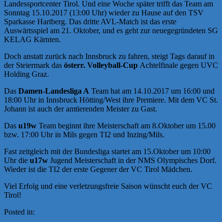
Landessportcenter Tirol. Und eine Woche später trifft das Team am
Sonntag 15.10.2017 (13:00 Uhr) wieder zu Hause auf den TSV
Sparkasse Hartberg. Das dritte AVL-Match ist das erste
Auswärtsspiel am 21. Oktober, und es geht zur neuegegründeten SG
KELAG Kärnten.
Doch anstatt zurück nach Innsbruck zu fahren, steigt Tags darauf in
der Steiermark das
österr. Volleyball-Cup
Achtelfinale gegen UVC
Holding Graz.
Das
Damen-Landesliga A
Team hat am 14.10.2017 um 16:00 und
18:00 Uhr in Innsbruck Hötting/West ihre Premiere. Mit dem VC St.
Johann ist auch der amtierenden Meister zu Gast.
Das
u19w
Team beginnt ihre Meisterschaft am 8.Oktober um 15.00
bzw. 17:00 Uhr in Mils gegen TI2 und Inzing/Mils.
Fast zeitgleich mit der Bundesliga startet am 15.Oktober um 10:00
Uhr die
u17w
Jugend Meisterschaft in der NMS Olympisches Dorf.
Wieder ist die TI2 der erste Gegener der VC Tirol Mädchen.
Viel Erfolg und eine verletzungsfreie Saison wünscht euch der VC
Tirol!
Posted in:
News