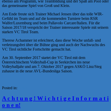
ebenso am Programm, wie Teambildung und der Spaß am Pool oder
das gemeinsame Spiel von Groß und Klein.
Am Ende freute sich Trainer Michael Jensen über das tolle WIR-
Gefühl im Team und auf die kommenden Turniere beim RSR
Walfer/Luxemburg und beim Pallavolo Carcare/Italien. Für die
Saison 2017/18 verspricht der Trainer interessante Spiele mit seinem
starken VC Tirol Team.
Therese Achammer ist erleichtert, dass diese Woche unfall- und
verletzungsfrei über die Bühne ging und auch der Nachwuchs des
VC Tirol sichtliche Fortschritte gemacht hat.
Am 30. September 2017 startet der VC Tirol mit dem
Österreichischem Volleyball-Cup in Seekirchen ins neue
Volleyballjahr und am 7. Oktober 2017 gegen ASKÖ Linz/Steg
zuhause in die neue AVL-Bundesliga Saison.
Posted in:
News
A c h t u n g ! W i c h t i g e I n f o r m a t i
o n e n!