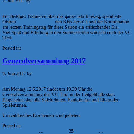
2. Juli 2017
by
a.zigler
Für fleißiges Trainieren über das ganze Jahr hinweg, spendierte
Obfrau
Therese Achammer
den Kids der u11 und der Koordination
am letzten Trainingstag für diese Saison ein erfrischendes Eis.
Viel Spaß und Erholung in den Sommerferien wünscht euch der VC
Tirol
Posted in:
News
Generalversammlung 2017
9. Juni 2017
by
a.zigler
Am Montag 12.6.2017 findet um 19.30 Uhr die
Generalversammlung des VC Tirol in der Leitgebhalle statt.
Eingeladen sind alle Spielerinnen, Funktionäre und Eltern der
Spielerinnen.
Um zahlreiches Erscheinen wird gebeten.
Posted in:
News
« Zurück
1
2
3
4
5
…
31
32
33
34
35
36
37
38
39
…
47
48
49
50