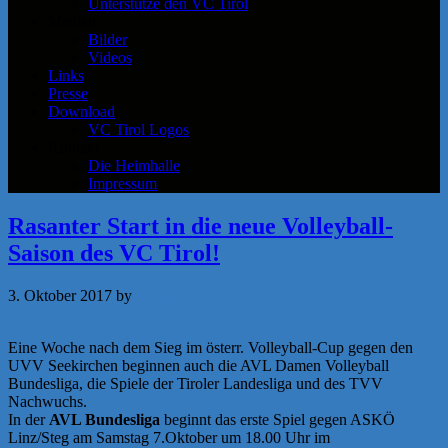
Unterstütze den VC Tirol
Medien
Bilder
Videos
Links
Presse
Download
VC Tirol Logos
Kontakt
Die Heimhalle
Impressum
Rasanter Start in die neue Volleyball-
Saison des VC Tirol!
3. Oktober 2017
by
a.zigler
Eine Woche nach dem Sieg im österr. Volleyball-Cup gegen den
UVV Seekirchen beginnen auch die AVL Damen Volleyball
Bundesliga, die Spiele der Tiroler Landesliga und des TVV
Nachwuchs.
In der
AVL Bundesliga
beginnt das erste Spiel gegen ASKÖ
Linz/Steg am Samstag 7.Oktober um 18.00 Uhr im