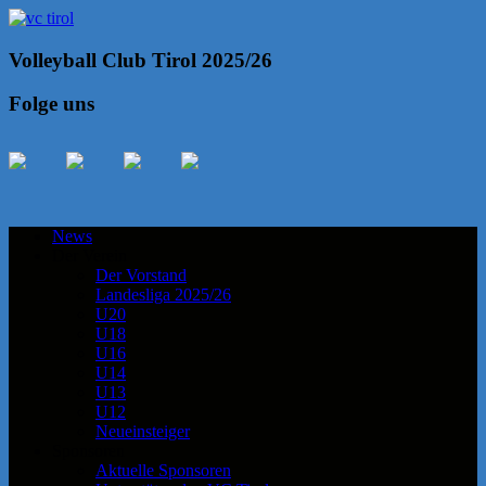
Volleyball Club Tirol 2025/26
Folge uns
News
Der Verein
Der Vorstand
Landesliga 2025/26
U20
U18
U16
U14
U13
U12
Neueinsteiger
Sponsoren
Aktuelle Sponsoren