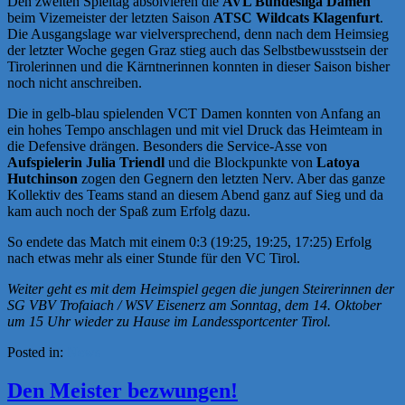
Den zweiten Spieltag absolvieren die
AVL Bundesliga Damen
beim Vizemeister der letzten Saison
ATSC Wildcats Klagenfurt
.
Die Ausgangslage war vielversprechend, denn nach dem Heimsieg
der letzter Woche gegen Graz stieg auch das Selbstbewusstsein der
Tirolerinnen und die Kärntnerinnen konnten in dieser Saison bisher
noch nicht anschreiben.
Die in gelb-blau spielenden VCT Damen konnten von Anfang an
ein hohes Tempo anschlagen und mit viel Druck das Heimteam in
die Defensive drängen. Besonders die Service-Asse von
Aufspielerin Julia Triendl
und die Blockpunkte von
Latoya
Hutchinson
zogen den Gegnern den letzten Nerv. Aber das ganze
Kollektiv des Teams stand an diesem Abend ganz auf Sieg und da
kam auch noch der Spaß zum Erfolg dazu.
So endete das Match mit einem 0:3 (19:25, 19:25, 17:25) Erfolg
nach etwas mehr als einer Stunde für den VC Tirol.
Weiter geht es mit dem Heimspiel gegen die jungen Steirerinnen der
SG VBV Trofaiach / WSV Eisenerz am Sonntag, dem 14. Oktober
um 15 Uhr wieder zu Hause im Landessportcenter Tirol.
Posted in:
News
Den Meister bezwungen!