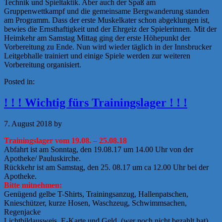
Technik und Spieltaktik. Aber auch der Spaß am
Gruppenwettkampf und die gemeinsame Bergwanderung standen
am Programm. Dass der erste Muskelkater schon abgeklungen ist,
bewies die Ernsthaftigkeit und der Ehrgeiz der Spielerinnen. Mit der
Heimkehr am Samstag Mittag ging der erste Höhepunkt der
Vorbereitung zu Ende. Nun wird wieder täglich in der Innsbrucker
Leitgebhalle trainiert und einige Spiele werden zur weiteren
Vorbereitung organisiert.
Posted in:
News
! ! ! Wichtig fürs Trainingslager ! ! !
7. August 2018
by
a.zigler
Trainingslager vom 19.08. – 25.08.18
Abfahrt ist am Sonntag, den 19.08.17 um 14.00 Uhr von der
Apotheke/ Pauluskirche.
Rückkehr ist am Samstag, den 25. 08.17 um ca 12.00 Uhr bei der
Apotheke.
Bitte mitnehmen:
Genügend gelbe T-Shirts, Trainingsanzug, Hallenpatschen,
Knieschützer, kurze Hosen, Waschzeug, Schwimmsachen,
Regenjacke
Lichtbildausweis, E-Karte und Geld, (wer noch nicht bezahlt hat).