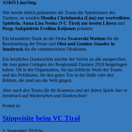
ASKÖ Linz/Steg.
Wie bereits üblich prämierten die Teams die Spielerinnen des
Turniers, so wurden
Monika Christianska (Linz) zur wertvollsten
Spielerin
,
Anna-Lisa Nosko (VC Tirol) zur besten Libera
und
Pergs Aufspielerin Eveliina Koljonen
prämiert.
Ein besonderer Dank an die Firma
Swarovski Wattens
für die
Bereitstellung der Preise und
Obst und Gemüse Stauder in
Innsbruck
für die vitaminreichen Obstkisten.
Ein herzliches Dankeschön möchte der Verein an alle aussprechen,
die zum guten Gelingen des Bergkristall-Turniers 2018 beigetragen
haben. Ob in der Organisation, für das leibliche Wohl der Teams
und des Publikums, für den guten Ton in der Halle oder den
Bildern, die rund um die Welt gingen.
Aber auch den Teams für ihr Kommen und der fairen Spiele hier in
Innsbruck auf Wiedersehen und Dankeschön!
Posted in:
News
Stippvisite beim VC Tirol
3. September 2018
by
a.zigler