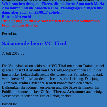
Wir brauchen dringend Eltern, die mit ihrem Auto nach Maria
Alm fahren und die Mädchen zum Trainingslager bringen und
dann aber auch am 25.08.17 abholen.
Bitte meldet euch!
Trainingsbeginn für alle Altersklassen ist die erste Schulwoche,
beginnend mit Montag.
Posted in:
News
Saisonende beim VC Tirol
7. Juli 2018
by
a.zigler
Die Volleyballsaison schloss der
VC Tirol
mit einem Trainingsspiel
gegen eine
u23 Auswahl von US College
-Spielerinnen ab. In der
Innsbrucker Leitgebhalle zeigte die, wegen des Ferienbeginns stark
verkleinerte Mannschaft dennoch eine starke Leistung. Das junge
Team von
Trainer Michael Jensen
konnte nach den ersten
Ballpunkten ihr Können ausspielen und alle Sätze gewinnen. Im
Publikum konnten neben
Obfrau Therese Achammer
auch einige
Vorstandsmitglieder den Tiroler Erfolg erleben.
Posted in:
News