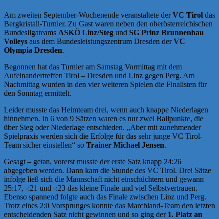
Am zweiten September-Wochenende veranstaltete der
VC Tirol
das
Bergkristall-Turnier. Zu Gast waren neben den oberösterreichischen
Bundesligateams
ASKÖ Linz/Steg
und
SG Prinz Brunnenbau
Volleys
aus dem Bundesleistungszentrum Dresden der
VC
Olympia Dresden
.
Begonnen hat das Turnier am Samstag Vormittag mit dem
Aufeinandertreffen Tirol – Dresden und Linz gegen Perg. Am
Nachmittag wurden in den vier weiteren Spielen die Finalisten für
den Sonntag ermittelt.
Leider musste das Heimteam drei, wenn auch knappe Niederlagen
hinnehmen. In 6 von 9 Sätzen waren es nur zwei Ballpunkte, die
über Sieg oder Niederlage entschieden. „Aber mit zunehmender
Spielpraxis werden sich die Erfolge für das sehr junge VC Tirol-
Team sicher einstellen“ so
Trainer Michael Jensen
.
Gesagt – getan, vorerst musste der erste Satz knapp 24:26
abgegeben werden. Dann kam die Stunde des VC Tirol. Drei Sätze
infolge ließ sich die Mannschaft nicht einschüchtern und gewann
25:17, -:21 und -:23 das kleine Finale und viel Selbstvertrauen.
Ebenso spannend folgte auch das Finale zwischen Linz und Perg.
Trotz eines 2:0 Vorsprunges konnte das Marchland-Team den letzten
entscheidenden Satz nicht gewinnen und so ging der
1. Platz an