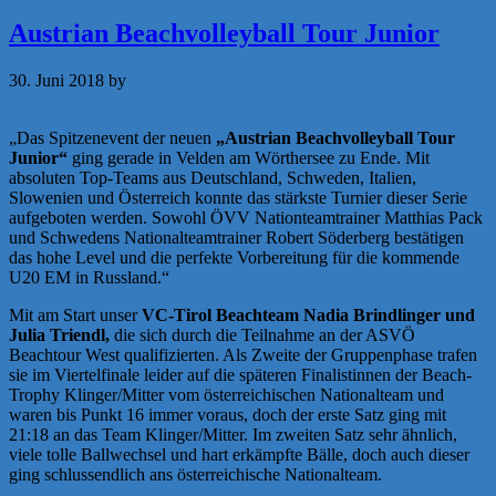
Austrian Beachvolleyball Tour Junior
30. Juni 2018
by
a.zigler
„Das Spitzenevent der neuen
„Austrian Beachvolleyball Tour
Junior“
ging gerade in Velden am Wörthersee zu Ende. Mit
absoluten Top-Teams aus Deutschland, Schweden, Italien,
Slowenien und Österreich konnte das stärkste Turnier dieser Serie
aufgeboten werden. Sowohl ÖVV Nationteamtrainer Matthias Pack
und Schwedens Nationalteamtrainer Robert Söderberg bestätigen
das hohe Level und die perfekte Vorbereitung für die kommende
U20 EM in Russland.“
Mit am Start unser
VC-Tirol Beachteam Nadia Brindlinger und
Julia Triendl,
die sich durch die Teilnahme an der ASVÖ
Beachtour West qualifizierten. Als Zweite der Gruppenphase trafen
sie im Viertelfinale leider auf die späteren Finalistinnen der Beach-
Trophy Klinger/Mitter vom österreichischen Nationalteam und
waren bis Punkt 16 immer voraus, doch der erste Satz ging mit
21:18 an das Team Klinger/Mitter. Im zweiten Satz sehr ähnlich,
viele tolle Ballwechsel und hart erkämpfte Bälle, doch auch dieser
ging schlussendlich ans österreichische Nationalteam.