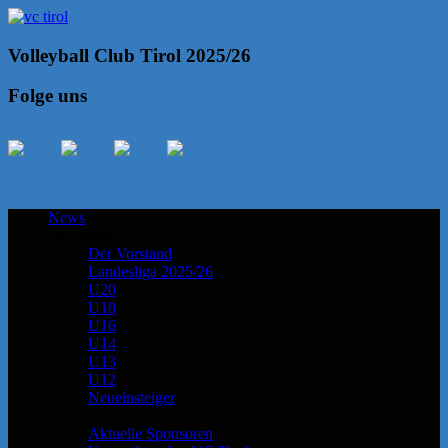
Volleyball Club Tirol 2025/26
Folge uns
News
Der Verein
Der Vorstand
Landesliga 2025/26
U20
U18
U16
U14
U13
U12
Neueinsteiger
Sponsoren
Aktuelle Sponsoren