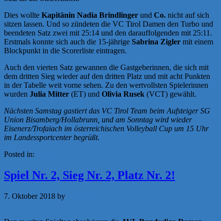
Dies wollte
Kapitänin Nadia Brindlinger
und
Co.
nicht auf sich
sitzen lassen. Und so zündeten die VC Tirol Damen den Turbo und
beendeten Satz zwei mit 25:14 und den darauffolgenden mit 25:11.
Erstmals konnte sich auch die 15-jährige
Sabrina Zigler
mit einem
Blockpunkt in die Scorerliste eintragen.
Auch den vierten Satz gewannen die Gastgeberinnen, die sich mit
dem dritten Sieg wieder auf den dritten Platz und mit acht Punkten
in der Tabelle weit vorne sehen. Zu den wertvollsten Spielerinnen
wurden
Julia Mitter
(ET) und
Olivia Rusek
(VCT) gewählt.
Nächsten Samstag gastiert das VC Tirol Team beim Aufsteiger SG
Union Bisamberg/Hollabrunn, und am Sonntag wird wieder
Eisenerz/Trofaiach im österreichischen Volleyball Cup um 15 Uhr
im Landessportcenter begrüßt.
Posted in:
News
Spiel Nr. 2, Sieg Nr. 2, Platz Nr. 2!
7. Oktober 2018
by
a.zigler