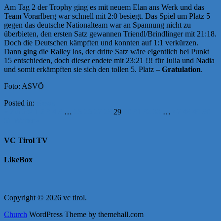
Am Tag 2 der Trophy ging es mit neuem Elan ans Werk und das
Team Vorarlberg war schnell mit 2:0 besiegt. Das Spiel um Platz 5
gegen das deutsche Nationalteam war an Spannung nicht zu
überbieten, den ersten Satz gewannen Triendl/Brindlinger mit 21:18.
Doch die Deutschen kämpften und konnten auf 1:1 verkürzen.
Dann ging die Ralley los, der dritte Satz wäre eigentlich bei Punkt
15 entschieden, doch dieser endete mit 23:21 !!! für Julia und Nadia
und somit erkämpften sie sich den tollen 5. Platz –
Gratulation
.
Foto: ASVÖ
Posted in:
News
« Zurück
1
2
3
4
5
…
25
26
27
28
29
30
31
32
33
…
47
48
49
50
51
Weiter »
VC Tirol TV
LikeBox
Copyright © 2026 vc tirol.
Church
WordPress Theme by themehall.com