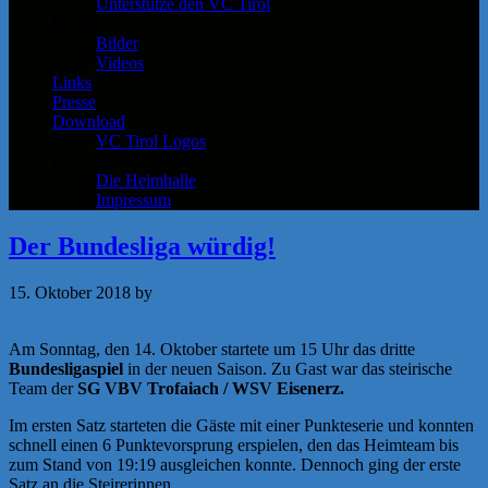
Unterstütze den VC Tirol
Medien
Bilder
Videos
Links
Presse
Download
VC Tirol Logos
Kontakt
Die Heimhalle
Impressum
Der Bundesliga würdig!
15. Oktober 2018
by
a.zigler
Am Sonntag, den 14. Oktober startete um 15 Uhr das dritte
Bundesligaspiel
in der neuen Saison. Zu Gast war das steirische
Team der
SG VBV Trofaiach / WSV Eisenerz.
Im ersten Satz starteten die Gäste mit einer Punkteserie und konnten
schnell einen 6 Punktevorsprung erspielen, den das Heimteam bis
zum Stand von 19:19 ausgleichen konnte. Dennoch ging der erste
Satz an die Steirerinnen.