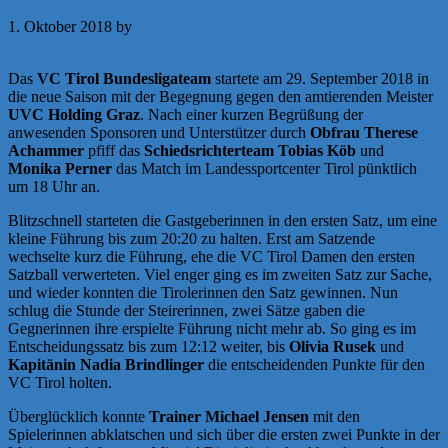
1. Oktober 2018
by
a.zigler
Das
VC Tirol Bundesligateam
startete am 29. September 2018 in
die neue Saison mit der Begegnung gegen den amtierenden Meister
UVC Holding Graz
. Nach einer kurzen Begrüßung der
anwesenden Sponsoren und Unterstützer durch
Obfrau Therese
Achammer
pfiff das
Schiedsrichterteam Tobias Köb
und
Monika Perner
das Match im Landessportcenter Tirol pünktlich
um 18 Uhr an.
Blitzschnell starteten die Gastgeberinnen in den ersten Satz, um eine
kleine Führung bis zum 20:20 zu halten. Erst am Satzende
wechselte kurz die Führung, ehe die VC Tirol Damen den ersten
Satzball verwerteten. Viel enger ging es im zweiten Satz zur Sache,
und wieder konnten die Tirolerinnen den Satz gewinnen. Nun
schlug die Stunde der Steirerinnen, zwei Sätze gaben die
Gegnerinnen ihre erspielte Führung nicht mehr ab. So ging es im
Entscheidungssatz bis zum 12:12 weiter, bis
Olivia Rusek
und
Kapitänin Nadia Brindlinger
die entscheidenden Punkte für den
VC Tirol holten.
Überglücklich konnte
Trainer Michael Jensen
mit den
Spielerinnen abklatschen und sich über die ersten zwei Punkte in der