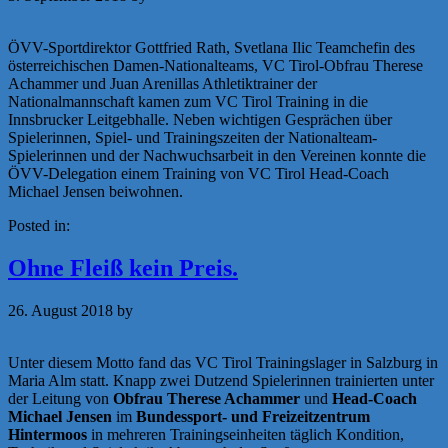
ÖVV-Sportdirektor Gottfried Rath, Svetlana Ilic Teamchefin des
österreichischen Damen-Nationalteams, VC Tirol-Obfrau Therese
Achammer und Juan Arenillas Athletiktrainer der
Nationalmannschaft kamen zum VC Tirol Training in die
Innsbrucker Leitgebhalle. Neben wichtigen Gesprächen über
Spielerinnen, Spiel- und Trainingszeiten der Nationalteam-
Spielerinnen und der Nachwuchsarbeit in den Vereinen konnte die
ÖVV-Delegation einem Training von VC Tirol Head-Coach
Michael Jensen beiwohnen.
Posted in:
News
Ohne Fleiß kein Preis.
26. August 2018
by
a.zigler
Unter diesem Motto fand das VC Tirol Trainingslager in Salzburg in
Maria Alm statt. Knapp zwei Dutzend Spielerinnen trainierten unter
der Leitung von
Obfrau Therese Achammer
und
Head-Coach
Michael Jensen
im
Bundessport- und Freizeitzentrum
Hintermoos
in mehreren Trainingseinheiten täglich Kondition,